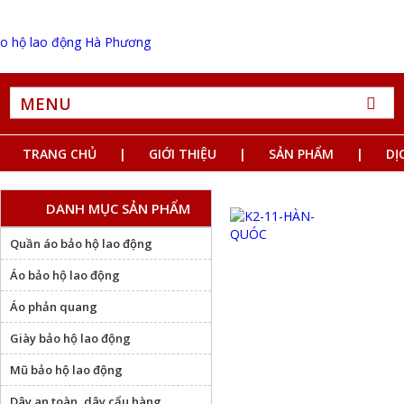
MENU
TRANG CHỦ
GIỚI THIỆU
SẢN PHẨM
DỊ
DANH MỤC SẢN PHẨM
Quần áo bảo hộ lao động
Áo bảo hộ lao động
Áo phản quang
Giày bảo hộ lao động
Mũ bảo hộ lao động
Dây an toàn, dây cẩu hàng