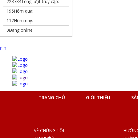
223784
Tổng lượt truy cập:
195
Hôm qua:
117
Hôm nay:
0
Đang online:
TRANG CHỦ
GIỚI THIỆU
SẢ
VỀ CHÚNG TÔI
HƯỚNG