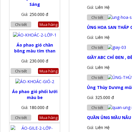
Sáng
Giá:
Liên Hệ
Giá:
250.000 đ
Chi tiết
Chi tiết
Mua hàng
ỦNG HOA SAN THẤP 
Giá:
Liên Hệ
Áo phao gió chần
Chi tiết
bông màu tím than
GIẦY ABC CHỈ ĐEN , Đ
Giá:
230.000 đ
Giá:
Liên Hệ
Chi tiết
Mua hàng
Chi tiết
Ủng Thùy Dương mũi 
Áo phao gió phối lưới
màu be
Giá:
325.000 đ
Giá:
180.000 đ
Chi tiết
QUẦN ỦNG MẦU NÂU
Chi tiết
Mua hàng
Giá:
Liên Hệ