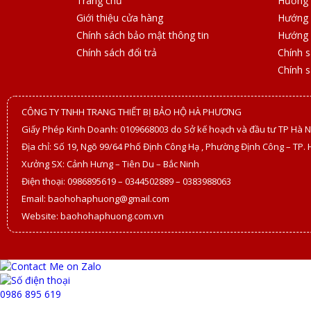
Trang chủ
Hướng 
Giới thiệu cửa hàng
Hướng 
Chính sách bảo mật thông tin
Hướng 
Chính sách đổi trả
Chính 
Chính 
CÔNG TY TNHH TRANG THIẾT BỊ BẢO HỘ HÀ PHƯƠNG
Giấy Phép Kinh Doanh: 0109668003 do Sở kế hoạch và đầu tư TP Hà N
Địa chỉ: Số 19, Ngõ 99/64 Phố Định Công Hạ , Phường Định Công – TP. 
Xưởng SX: Cảnh Hưng – Tiên Du – Bắc Ninh
Điện thoại: 0986895619 – 0344502889 – 0383988063
Email: baohohaphuong@gmail.com
Website: baohohaphuong.com.vn
0986 895 619