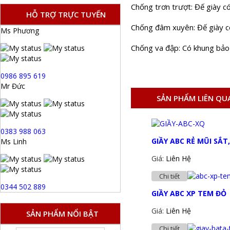
Chống trơn trượt: Đế giày c
HỖ TRỢ TRỰC TUYẾN
Chống đâm xuyên: Đế giày c
Ms Phương
Chống va đập: Có khung bảo 
0986 895 619
Mr Đức
SẢN PHẨM LIÊN QU
0383 988 063
GIẦY ABC RẺ MŨI SẮT
Ms Linh
Giá:
Liên Hệ
Chi tiết
0344 502 889
GIẦY ABC XP TEM ĐỎ
Giá:
Liên Hệ
SẢN PHẨM NỔI BẬT
Chi tiết