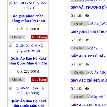
GIẦY VẢI THƯỢNG ĐÌ
Giá:
Liên Hệ
Áo gile phao chần
bông màu tím than
Chi tiết
Giá:
180.000 đ
GIẦY JOGGER BESTRU
Chi tiết
Mua hàng
Giá:
Liên Hệ
Chi tiết
GIẦY ASIA XP CÓ DÂY
Quần Áo Bảo Hộ Kaki
Hàn Quốc Màu Ghi Chì
Giá:
Liên Hệ
Giá:
250.000 đ
Chi tiết
Chi tiết
Mua hàng
GIẦY ABC CHỈ ĐEN MŨ
Giá:
Liên Hệ
Chi tiết
Quần Áo Bảo Hộ Kaki
GIẦY ABC CHỈ ĐEN, ĐẾ
Hàn Quốc Màu Ghi