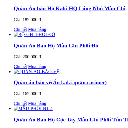
Quần Áo bảo Hộ Kaki HQ Lóng Nhỏ Màu Chì
Giá:
185.000 đ
Chi tiết
Mua hàng
Quần Áo Bảo Hộ Màu Ghi Phối Đỏ
Giá:
200.000 đ
Chi tiết
Mua hàng
Quần áo bảo vệ(Áo kaki-quần casimer)
Giá:
165.000 đ
Chi tiết
Mua hàng
Quần Áo Bảo Hộ Cộc Tay Màu Ghi Phối Tím T