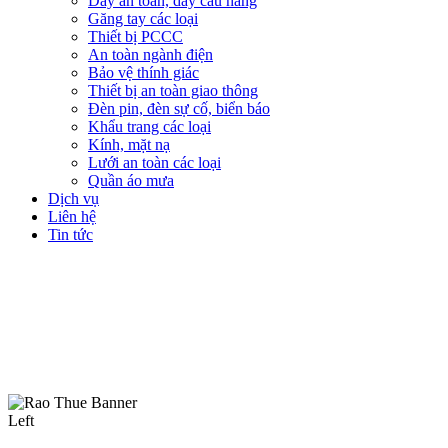
Dây an toàn, dây cẩu hàng
Găng tay các loại
Thiết bị PCCC
An toàn ngành điện
Bảo vệ thính giác
Thiết bị an toàn giao thông
Đèn pin, đèn sự cố, biển báo
Khẩu trang các loại
Kính, mặt nạ
Lưới an toàn các loại
Quần áo mưa
Dịch vụ
Liên hệ
Tin tức