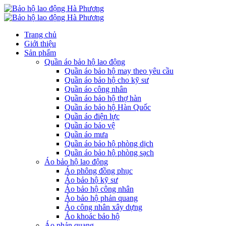
Trang chủ
Giới thiệu
Sản phẩm
Quần áo bảo hộ lao động
Quần áo bảo hộ may theo yêu cầu
Quần áo bảo hộ cho kỹ sư
Quần áo công nhân
Quần áo bảo hộ thợ hàn
Quần áo bảo hộ Hàn Quốc
Quần áo điện lực
Quần áo bảo vệ
Quần áo mưa
Quần áo bảo hộ phòng dịch
Quần áo bảo hộ phòng sạch
Áo bảo hộ lao động
Áo phông đồng phục
Áo bảo hộ kỹ sư
Áo bảo hộ công nhân
Áo bảo hộ phản quang
Áo công nhân xây dựng
Áo khoác bảo hộ
Áo phản quang