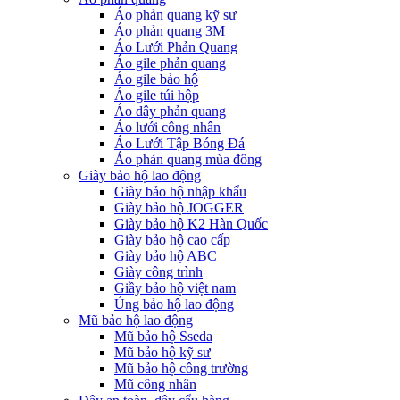
Áo phản quang kỹ sư
Áo phản quang 3M
Áo Lưới Phản Quang
Áo gile phản quang
Áo gile bảo hộ
Áo gile túi hộp
Áo dây phản quang
Áo lưới công nhân
Áo Lưới Tập Bóng Đá
Áo phản quang mùa đông
Giày bảo hộ lao động
Giày bảo hộ nhập khẩu
Giày bảo hộ JOGGER
Giày bảo hộ K2 Hàn Quốc
Giày bảo hộ cao cấp
Giày bảo hộ ABC
Giày công trình
Giầy bảo hộ việt nam
Ủng bảo hộ lao động
Mũ bảo hộ lao động
Mũ bảo hộ Sseda
Mũ bảo hộ kỹ sư
Mũ bảo hộ công trường
Mũ công nhân