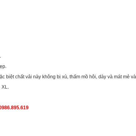
.
đẹp.
ặc biệt chất vải này không bị xù, thấm mồ hôi, dày và mát mẻ 
, XL.
 0986.895.619