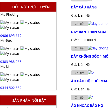
HỖ TRỢ TRỰC TUYẾN
DÂY CẨU HÀNG
Ms Phương
Giá:
Liên Hệ
Chi tiết
DÂY BÁN THÂN SEDA
0986 895 619
Giá:
1.300.000 đ
Mr Đức
Chi tiết
DÂY CHỐNG SỐC 1 M
0383 988 063
Giá:
Liên Hệ
Ms Linh
Chi tiết
ÁO BẢO HỘ PHỐI MÀ
0344 502 889
Giá:
Liên Hệ
Chi tiết
SẢN PHẨM NỔI BẬT
ÁO KHOÁC BẢO HỘ