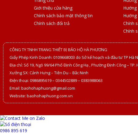
Trang chủ
Hướng 
Giới thiệu cửa hàng
Hướng 
Chính sách bảo mật thông tin
Hướng 
Chính sách đổi trả
Chính 
Chính 
CÔNG TY TNHH TRANG THIẾT BỊ BẢO HỘ HÀ PHƯƠNG
Giấy Phép Kinh Doanh: 0109668003 do Sở kế hoạch và đầu tư TP Hà N
Địa chỉ: Số 19, Ngõ 99/64 Phố Định Công Hạ , Phường Định Công – TP. 
Xưởng SX: Cảnh Hưng – Tiên Du – Bắc Ninh
Điện thoại: 0986895619 – 0344502889 – 0383988063
Email: baohohaphuong@gmail.com
Website: baohohaphuong.com.vn
0986 895 619