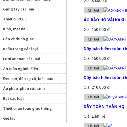
Giá:
85.000 đ
Găng tay các loại
Chi tiết
Thiết bị PCCC
ÁO BẢO HỘ VẢI KAKI
Kính, mặt nạ
Giá:
150.000 đ
Bảo vệ thính giác
Chi tiết
Dây bảo hiểm toàn t
Khẩu trang các loại
Giá:
160.000 đ
Lưới an toàn các loại
Chi tiết
An toàn ngành điện
Dây bảo hiểm toàn t
Đèn pin, đèn sự cố, biển báo
Giá:
210.000 đ
Áo phao, phao cứu sinh
Chi tiết
Bạt các loại
DÂY TOÀN THÂN HQ
Thiết bị an toàn giao thông
Giá:
Liên Hệ
Giẻ lau
Chi tiết