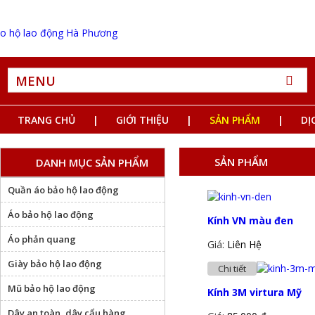
MENU
TRANG CHỦ
GIỚI THIỆU
SẢN PHẨM
DỊ
SẢN PHẨM
DANH MỤC SẢN PHẨM
Quần áo bảo hộ lao động
Áo bảo hộ lao động
Kính VN màu đen
Áo phản quang
Giá:
Liên Hệ
Giày bảo hộ lao động
Chi tiết
Mũ bảo hộ lao động
Kính 3M virtura Mỹ
Dây an toàn, dây cẩu hàng