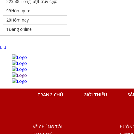
223500
Tổng lượt truy cập:
99
Hôm qua:
28
Hôm nay:
1
Đang online:
TRANG CHỦ
GIỚI THIỆU
SẢ
VỀ CHÚNG TÔI
HƯỚNG