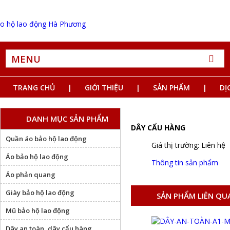
MENU
TRANG CHỦ
GIỚI THIỆU
SẢN PHẨM
DỊ
DANH MỤC SẢN PHẨM
DÂY CẨU HÀNG
Quần áo bảo hộ lao động
Giá thị trường: Liên hệ
Áo bảo hộ lao động
Thông tin sản phẩm
Áo phản quang
Giày bảo hộ lao động
SẢN PHẨM LIÊN QU
Mũ bảo hộ lao động
Dây an toàn, dây cẩu hàng