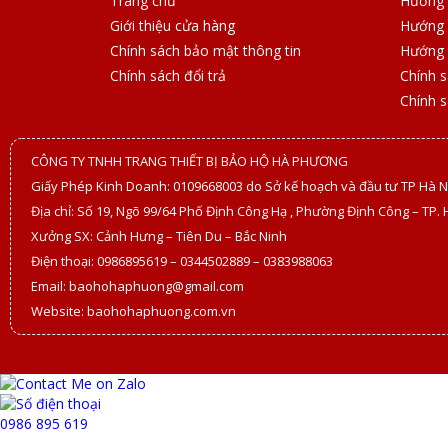
Trang chủ
Hướng 
Giới thiệu cửa hàng
Hướng 
Chính sách bảo mật thông tin
Hướng 
Chính sách đổi trả
Chính 
Chính 
CÔNG TY TNHH TRANG THIẾT BỊ BẢO HỘ HÀ PHƯƠNG
Giấy Phép Kinh Doanh: 0109668003 do Sở kế hoạch và đầu tư TP Hà N
Địa chỉ: Số 19, Ngõ 99/64 Phố Định Công Hạ , Phường Định Công – TP. 
Xưởng SX: Cảnh Hưng – Tiên Du – Bắc Ninh
Điện thoại: 0986895619 – 0344502889 – 0383988063
Email: baohohaphuong@gmail.com
Website: baohohaphuong.com.vn
0986 895 619