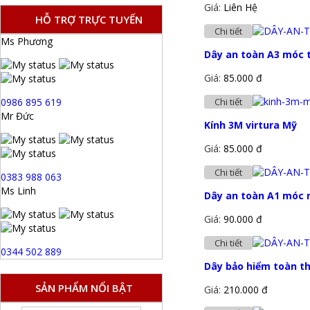
Giá:
Liên Hệ
HỖ TRỢ TRỰC TUYẾN
Chi tiết
Ms Phương
Dây an toàn A3 móc 
Giá:
85.000 đ
0986 895 619
Chi tiết
Mr Đức
Kính 3M virtura Mỹ
Giá:
85.000 đ
Chi tiết
0383 988 063
Ms Linh
Dây an toàn A1 móc 
Giá:
90.000 đ
Chi tiết
0344 502 889
Dây bảo hiểm toàn t
SẢN PHẨM NỔI BẬT
Giá:
210.000 đ