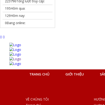
223796
Tổng lượt truy cập:
195
Hôm qua:
129
Hôm nay:
0
Đang online:
TRANG CHỦ
GIỚI THIỆU
SẢ
VỀ CHÚNG TÔI
HƯỚNG