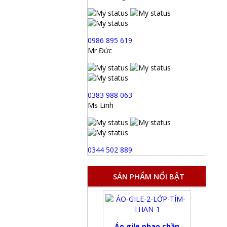
0986 895 619
Mr Đức
0383 988 063
Ms Linh
0344 502 889
SẢN PHẨM NỔI BẬT
Áo gile phao chần