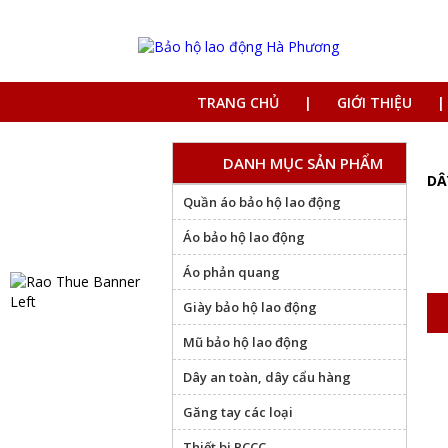
TRANG CHỦ
GIỚI THIỆU
DANH MỤC SẢN PHẨM
DÂ
Quần áo bảo hộ lao động
Áo bảo hộ lao động
Áo phản quang
Giày bảo hộ lao động
Mũ bảo hộ lao động
Dây an toàn, dây cẩu hàng
Găng tay các loại
Thiết bị PCCC