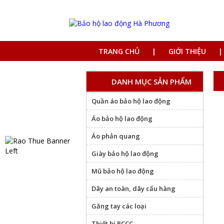
TRANG CHỦ
GIỚI THIỆU
DANH MỤC SẢN PHẨM
Quần áo bảo hộ lao động
Áo bảo hộ lao động
Áo phản quang
Giày bảo hộ lao động
Mũ bảo hộ lao động
Dây an toàn, dây cẩu hàng
Găng tay các loại
Thiết bị PCCC