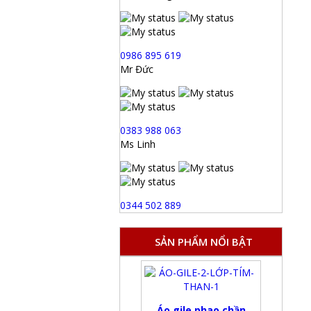
0986 895 619
Mr Đức
0383 988 063
Ms Linh
0344 502 889
SẢN PHẨM NỔI BẬT
Áo gile phao chần