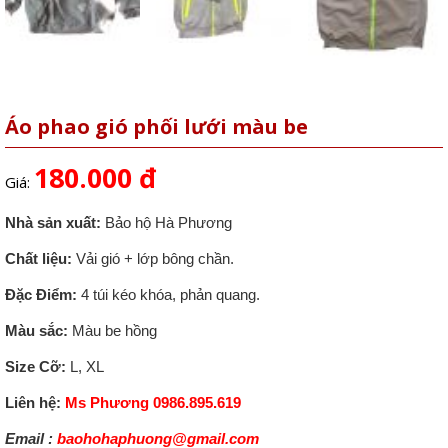
Áo phao gió phối lưới màu be
180.000 đ
Giá:
Nhà sản xuất:
Bảo hộ Hà Phương
Chất liệu:
Vải gió + lớp bông chần.
Đặc Điểm:
4 túi kéo khóa, phản quang.
Màu sắc:
Màu be hồng
Size Cỡ:
L, XL
Liên hệ:
Ms Phương 0986.895.619
Email :
baohohaphuong@gmail.com