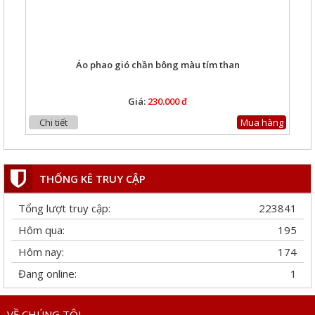
Áo phao gió chần bông màu tím than
Giá:
230.000 đ
Chi tiết
Mua hàng
THỐNG KÊ TRUY CẬP
Tổng lượt truy cập:
223841
Hôm qua:
195
Hôm nay:
174
Đang online:
1
Áo phao gió phối lưới màu be
VỀ CHÚNG TÔI