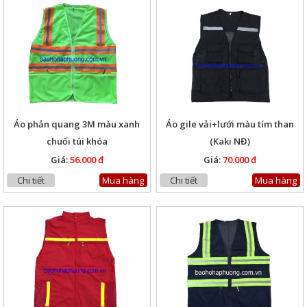
Áo phản quang 3M màu xanh
Áo gile vải+lưới màu tím than
chuối túi khóa
(Kaki NĐ)
Giá:
56.000 đ
Giá:
70.000 đ
Chi tiết
Mua hàng
Chi tiết
Mua hàng