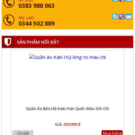
0383 988 063
Áo gile phao chần bông màu tím than
Ms Linh
0344 502 889
Giá:
180.000 đ
Chi tiết
Mua hàng
SẢN PHẨM NỔI BẬT
Quần Áo Bảo Hộ Kaki Hàn Quốc Màu Ghi Chì
Giá:
250.000 đ
Chi tiết
Mua hàng