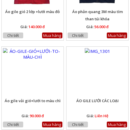
Áo gile gió 2 lớp +lưới màu đỏ
Áo phản quang 3M màu tím
than túi khóa
Giá:
140.000 đ
Giá:
56.000 đ
Chi tiết
Mua hàng
Chi tiết
Mua hàng
Áo gile vải gió+lưới to màu chì
ÁO GILE LƯỚI CÁC LOẠI
Giá:
90.000 đ
Giá:
Liên Hệ
Chi tiết
Mua hàng
Chi tiết
Mua hàng