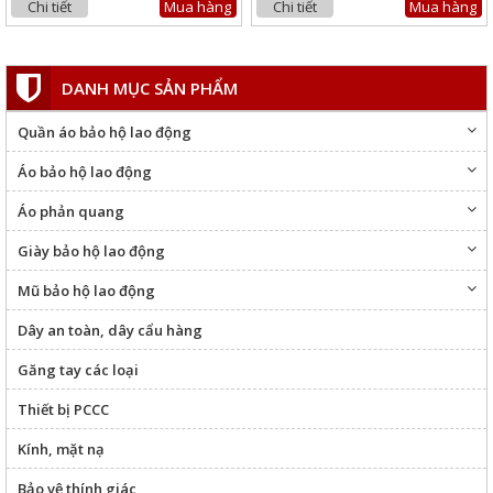
ÁO BẢO HỘ VẢI KAKI LDHQ
Chi tiết
Mua hàng
Chi tiết
Mua hàng
Giá:
150.000 đ
DANH MỤC SẢN PHẨM
Chi tiết
Mua hàng
Quần áo bảo hộ lao động
Áo bảo hộ lao động
Áo phản quang
Giày bảo hộ lao động
Mũ bảo hộ lao động
Dây an toàn, dây cẩu hàng
DÂY CHỐNG SỐC 1 MÓC
Găng tay các loại
Giá:
Liên Hệ
Thiết bị PCCC
Chi tiết
Mua hàng
Kính, mặt nạ
Bảo vệ thính giác