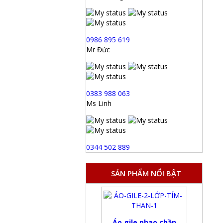
0986 895 619
Mr Đức
0383 988 063
Ms Linh
0344 502 889
SẢN PHẨM NỔI BẬT
Áo gile phao chần