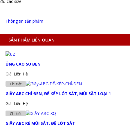
đủ các size
Thông tin sản phẩm
SẢN PHẨM LIÊN QUAN
ỦNG CAO SU ĐEN
Giá:
Liên Hệ
Chi tiết
GIẦY ABC CHỈ ĐEN, ĐẾ KẾP LÓT SẮT, MŨI SẮT LOẠI 1
Giá:
Liên Hệ
Chi tiết
GIẦY ABC RẺ MŨI SẮT, ĐẾ LÓT SẮT