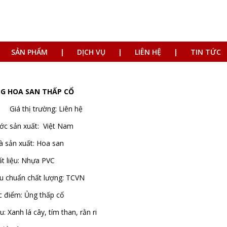
SẢN PHẨM
DỊCH VỤ
LIÊN HỆ
TIN TỨC
G HOA SAN THẤP CỔ
Giá thị trường: Liên hệ
ớc sản xuất: Việt Nam
 sản xuất: Hoa san
t liệu: Nhựa PVC
u chuẩn chất lượng: TCVN
 điểm: Ủng thấp cổ
: Xanh lá cây, tím than, rằn ri