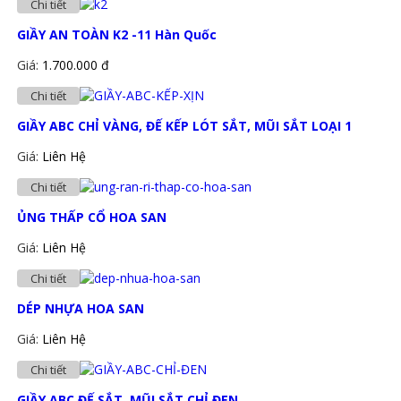
Chi tiết
GIẦY AN TOÀN K2 -11 Hàn Quốc
Giá:
1.700.000 đ
Chi tiết
GIẦY ABC CHỈ VÀNG, ĐẾ KẾP LÓT SẮT, MŨI SẮT LOẠI 1
Giá:
Liên Hệ
Chi tiết
ỦNG THẤP CỔ HOA SAN
Giá:
Liên Hệ
Chi tiết
DÉP NHỰA HOA SAN
Giá:
Liên Hệ
Chi tiết
GIẦY ABC ĐẾ SẮT, MŨI SẮT CHỈ ĐEN