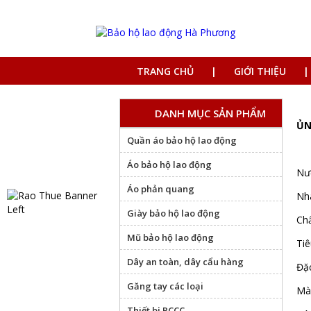
TRANG CHỦ
GIỚI THIỆU
DANH MỤC SẢN PHẨM
ỦN
Quần áo bảo hộ lao động
Áo bảo hộ lao động
Nư
Áo phản quang
Nhà
Giày bảo hộ lao động
Chấ
Mũ bảo hộ lao động
Tiê
Dây an toàn, dây cẩu hàng
Đặc
Găng tay các loại
Màu
Thiết bị PCCC