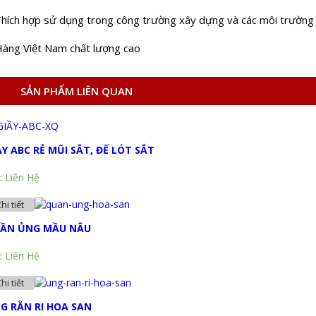
Thích hợp sử dụng trong công trường xây dựng và các môi trường 
Hàng Việt Nam chất lượng cao
SẢN PHẨM LIÊN QUAN
ẦY ABC RẺ MŨI SẮT, ĐẾ LÓT SẮT
:
Liên Hệ
hi tiết
ẦN ỦNG MẦU NÂU
:
Liên Hệ
hi tiết
G RẰN RI HOA SAN