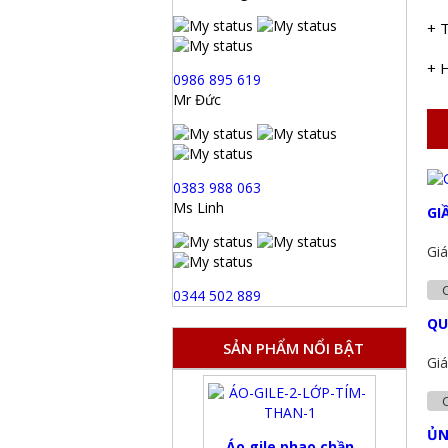
+ 
+ 
0986 895 619
Mr Đức
0383 988 063
Ms Linh
GI
Giá
C
0344 502 889
QU
SẢN PHẨM NỔI BẬT
Giá
C
ỦN
Áo gile phao chần