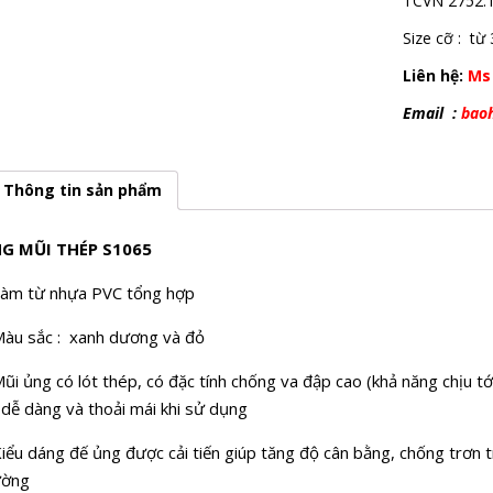
TCVN 2752:
Size cỡ : từ
Liên hệ:
Ms
Email :
bao
Thông tin sản phẩm
G MŨI THÉP S1065
Làm từ nhựa PVC tổng hợp
Màu sắc : xanh dương và đỏ
ũi ủng có lót thép, có đặc tính chống va đập cao (khả năng chịu tớ
 dễ dàng và thoải mái khi sử dụng
iểu dáng đế ủng được cải tiến giúp tăng độ cân bằng, chống trơn 
ường