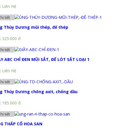
:
Liên Hệ
hi tiết
g Thùy Dương mũi thép, đế thép
:
325.000 đ
hi tiết
ẦY ABC CHỈ ĐEN MŨI SẮT, ĐẾ LÓT SẮT LOẠI 1
:
Liên Hệ
hi tiết
g Thùy Dương chống axit, chống dầu
:
185.000 đ
hi tiết
G THẤP CỔ HOA SAN