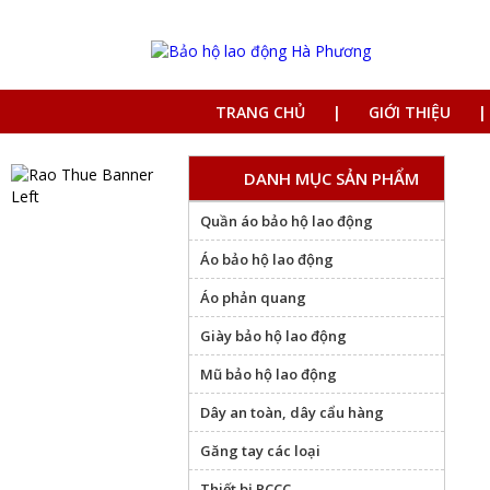
TRANG CHỦ
GIỚI THIỆU
DANH MỤC SẢN PHẨM
Quần áo bảo hộ lao động
Áo bảo hộ lao động
Áo phản quang
Giày bảo hộ lao động
Mũ bảo hộ lao động
Dây an toàn, dây cẩu hàng
Găng tay các loại
Thiết bị PCCC