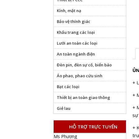
Kính, mặt nạ
Bảo vệ thính giác
Khẩu trang các loại
Lưới an toàn các loại
An toàn ngành điện
Đèn pin, đèn sự cố, biển báo
ỦN
Áo phao, phao cứu sinh
+ 
Bạt các loại
+ 
Thiết bị an toàn giao thông
+ M
Giẻ lau
sự
HỖ TRỢ TRỰC TUYẾN
+ K
tr
Ms Phương