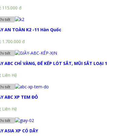
:
115.000 đ
hi tiết
ẦY AN TOÀN K2 -11 Hàn Quốc
:
1.700.000 đ
hi tiết
ẦY ABC CHỈ VÀNG, ĐẾ KẾP LÓT SẮT, MŨI SẮT LOẠI 1
:
Liên Hệ
hi tiết
ẦY ABC XP TEM ĐỎ
:
Liên Hệ
hi tiết
ẦY ASIA XP CÓ DÂY