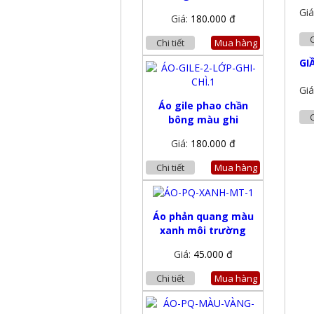
Giá
Giá:
180.000 đ
C
Chi tiết
Mua hàng
GI
Giá
Áo gile phao chần
C
bông màu ghi
Giá:
180.000 đ
Chi tiết
Mua hàng
Áo phản quang màu
xanh môi trường
Giá:
45.000 đ
Chi tiết
Mua hàng