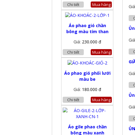
Chi tiết
Mua hàng
Giá
C
Áo phao gió chần
Ủn
bông màu tím than
Giá
Giá:
230.000 đ
C
Chi tiết
Mua hàng
GI
Áo phao gió phối lưới
Giá
màu be
C
Giá:
180.000 đ
Ủn
Chi tiết
Mua hàng
Giá
C
Áo gile phao chần
ỦN
bông màu xanh