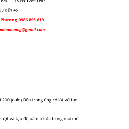
1978, TCVN 1594:1987
 38 đến 45
 Phương 0986.895.619
hohaphuong@gmail.com
i 200 joule) Bên trong ủng có lót vớ tạo
trượt và tạo độ bám tối đa trong mọi môi