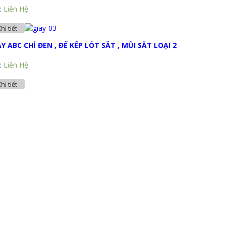
:
Liên Hệ
hi tiết
ẦY ABC CHỈ ĐEN , ĐẾ KẾP LÓT SẮT , MŨI SẮT LOẠI 2
:
Liên Hệ
hi tiết