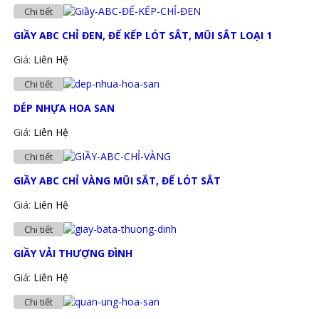
Chi tiết
GIẦY ABC CHỈ ĐEN, ĐẾ KẾP LÓT SẮT, MŨI SẮT LOẠI 1
Giá:
Liên Hệ
Chi tiết
DÉP NHỰA HOA SAN
Giá:
Liên Hệ
Chi tiết
GIẦY ABC CHỈ VÀNG MŨI SẮT, ĐẾ LÓT SẮT
Giá:
Liên Hệ
Chi tiết
GIẦY VẢI THƯỢNG ĐÌNH
Giá:
Liên Hệ
Chi tiết