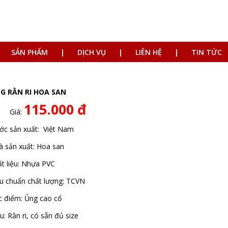
SẢN PHẨM
DỊCH VỤ
LIÊN HỆ
TIN TỨC
G RẰN RI HOA SAN
115.000 đ
Giá:
ớc sản xuất: Việt Nam
 sản xuất: Hoa san
t liệu: Nhựa PVC
u chuẩn chất lượng: TCVN
c điểm: Ủng cao cổ
: Rằn ri, có sẵn đủ size