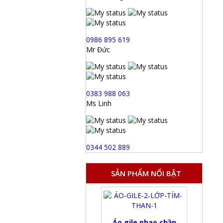
0986 895 619
Mr Đức
0383 988 063
Ms Linh
0344 502 889
SẢN PHẨM NỔI BẬT
Áo gile phao chần