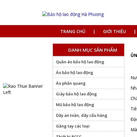
TRANG CHỦ
GIỚI THIỆU
DANH MỤC SẢN PHẨM
ỦN
Quần áo bảo hộ lao động
Áo bảo hộ lao động
Nư
Áo phản quang
Nhà
Giày bảo hộ lao động
Chấ
Mũ bảo hộ lao động
Tiê
Dây an toàn, dây cẩu hàng
Đặ
Găng tay các loại
Màu
Thiết bị PCCC