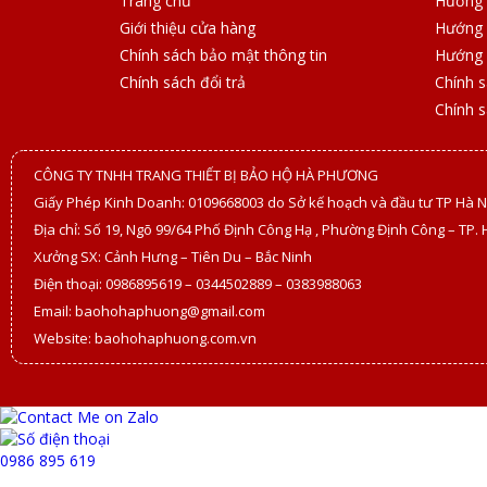
Trang chủ
Hướng 
Giới thiệu cửa hàng
Hướng 
Chính sách bảo mật thông tin
Hướng 
Chính sách đổi trả
Chính 
Chính 
CÔNG TY TNHH TRANG THIẾT BỊ BẢO HỘ HÀ PHƯƠNG
Giấy Phép Kinh Doanh: 0109668003 do Sở kế hoạch và đầu tư TP Hà N
Địa chỉ: Số 19, Ngõ 99/64 Phố Định Công Hạ , Phường Định Công – TP. 
Xưởng SX: Cảnh Hưng – Tiên Du – Bắc Ninh
Điện thoại: 0986895619 – 0344502889 – 0383988063
Email: baohohaphuong@gmail.com
Website: baohohaphuong.com.vn
0986 895 619