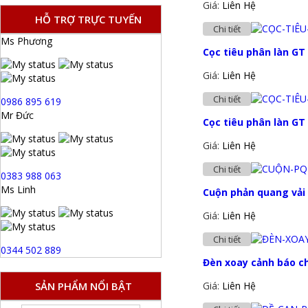
Giá:
Liên Hệ
HỖ TRỢ TRỰC TUYẾN
Chi tiết
Ms Phương
Cọc tiêu phân làn G
Giá:
Liên Hệ
Chi tiết
0986 895 619
Mr Đức
Cọc tiêu phân làn G
Giá:
Liên Hệ
Chi tiết
0383 988 063
Ms Linh
Cuộn phản quang vải
Giá:
Liên Hệ
Chi tiết
0344 502 889
Đèn xoay cảnh báo ch
SẢN PHẨM NỔI BẬT
Giá:
Liên Hệ