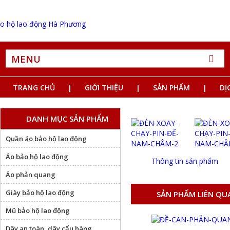
MENU
TRANG CHỦ
GIỚI THIỆU
SẢN PHẨM
DỊ
DANH MỤC SẢN PHẨM
Quần áo bảo hộ lao động
Áo bảo hộ lao động
Thông tin sản phẩm
Áo phản quang
Giày bảo hộ lao động
SẢN PHẨM LIÊN QU
Mũ bảo hộ lao động
Dây an toàn, dây cẩu hàng