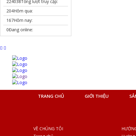
224038
Tổng lượt truy cập:
204
Hôm qua:
167
Hôm nay:
0
Đang online:
TRANG CHỦ
GIỚI THIỆU
SẢ
VỀ CHÚNG TÔI
HƯỚNG