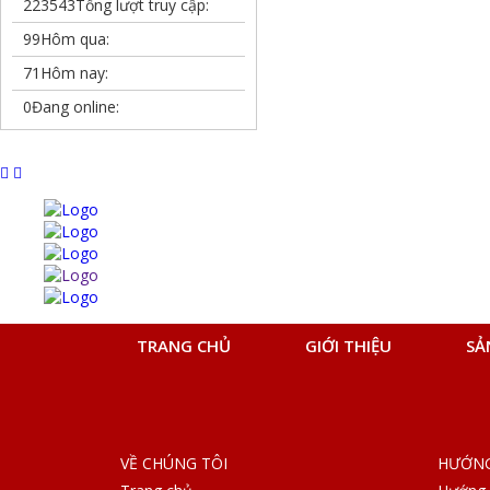
223543
Tổng lượt truy cập:
99
Hôm qua:
71
Hôm nay:
0
Đang online:
TRANG CHỦ
GIỚI THIỆU
SẢ
VỀ CHÚNG TÔI
HƯỚNG