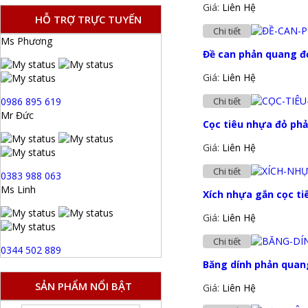
Giá:
Liên Hệ
HỖ TRỢ TRỰC TUYẾN
Chi tiết
Ms Phương
Đề can phản quang đ
Giá:
Liên Hệ
0986 895 619
Chi tiết
Mr Đức
Cọc tiêu nhựa đỏ ph
Giá:
Liên Hệ
Chi tiết
0383 988 063
Ms Linh
Xích nhựa gắn cọc t
Giá:
Liên Hệ
Chi tiết
0344 502 889
Băng dính phản quan
SẢN PHẨM NỔI BẬT
Giá:
Liên Hệ