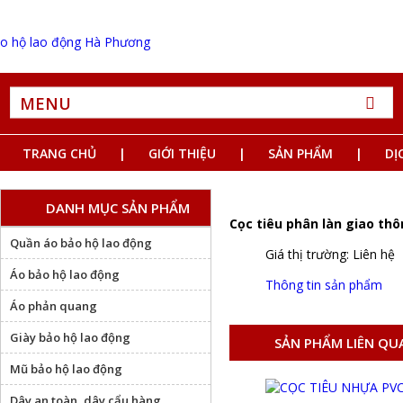
MENU
TRANG CHỦ
GIỚI THIỆU
SẢN PHẨM
DỊ
DANH MỤC SẢN PHẨM
Cọc tiêu phân làn giao thô
Quần áo bảo hộ lao động
Giá thị trường: Liên hệ
Áo bảo hộ lao động
Thông tin sản phẩm
Áo phản quang
Giày bảo hộ lao động
SẢN PHẨM LIÊN QU
Mũ bảo hộ lao động
Dây an toàn, dây cẩu hàng