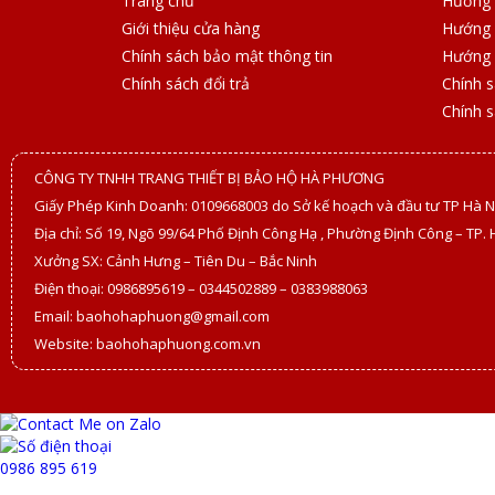
Trang chủ
Hướng 
Giới thiệu cửa hàng
Hướng 
Chính sách bảo mật thông tin
Hướng 
Chính sách đổi trả
Chính 
Chính 
CÔNG TY TNHH TRANG THIẾT BỊ BẢO HỘ HÀ PHƯƠNG
Giấy Phép Kinh Doanh: 0109668003 do Sở kế hoạch và đầu tư TP Hà N
Địa chỉ: Số 19, Ngõ 99/64 Phố Định Công Hạ , Phường Định Công – TP. 
Xưởng SX: Cảnh Hưng – Tiên Du – Bắc Ninh
Điện thoại: 0986895619 – 0344502889 – 0383988063
Email: baohohaphuong@gmail.com
Website: baohohaphuong.com.vn
0986 895 619