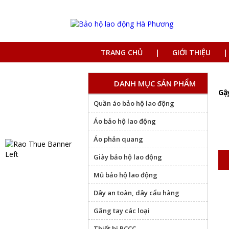
TRANG CHỦ
GIỚI THIỆU
DANH MỤC SẢN PHẨM
Gậ
Quần áo bảo hộ lao động
Áo bảo hộ lao động
Áo phản quang
Giày bảo hộ lao động
Mũ bảo hộ lao động
Dây an toàn, dây cẩu hàng
Găng tay các loại
Thiết bị PCCC