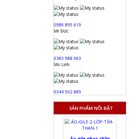
0986 895 619
Mr Đức
0383 988 063
Ms Linh
0344 502 889
SẢN PHẨM NỔI BẬT
Áo gile phao chần