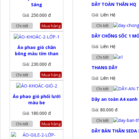
DÂY TOÀN THÂN HQ
Sáng
Giá:
Liên Hệ
Giá:
250.000 đ
Chi tiết
Chi tiết
Mua hàng
DÂY CHỐNG SỐC 1 M
Giá:
Liên Hệ
Áo phao gió chần
bông màu tím than
Chi tiết
Giá:
230.000 đ
THANG DÂY
Chi tiết
Mua hàng
Giá:
Liên Hệ
Chi tiết
Áo phao gió phối lưới
Dây an toàn A4 xanh
màu be
Giá:
80.000 đ
Giá:
180.000 đ
Chi tiết
Chi tiết
Mua hàng
DÂY BÁN THÂN SEDA