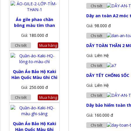
Chi tiết
Dây an toàn A2 móc 
Áo gile phao chần
bông màu tím than
Giá:
98.000 đ
Giá:
180.000 đ
Chi tiết
Chi tiết
Mua hàng
DÂY TOÀN THÂN 2 M
Giá:
Liên Hệ
Chi tiết
Quần Áo Bảo Hộ Kaki
DÂY TẾT CHỐNG SỐC
Hàn Quốc Màu Ghi Chì
Giá:
Liên Hệ
Giá:
250.000 đ
Chi tiết
Chi tiết
Mua hàng
Dây bảo hiểm toàn t
Giá:
160.000 đ
Quần Áo Bảo Hộ Kaki
Chi tiết
Hàn Quốc Màu Ghi