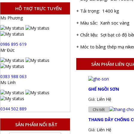
HỖ TRỢ TRỰC TUYẾN
+ Tải trọng: 1400 kg
Ms Phương
+ Màu sắc: Xanh sọc vàng
+ Chất liệu: Sợi bạt có độ b
0986 895 619
+ Móc to bằng thép mạ nike
Mr Đức
SẢN PHẨM LIÊN QU
0383 988 063
Ms Linh
GHẾ NGỒI SƠN
Giá:
Liên Hệ
0344 502 889
Chi tiết
THANG DÂY CHỐNG C
SẢN PHẨM NỔI BẬT
Giá:
Liên Hệ