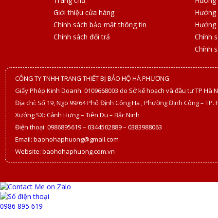
Trang chủ
Hướng 
Giới thiệu cửa hàng
Hướng 
Chính sách bảo mật thông tin
Hướng 
Chính sách đổi trả
Chính 
Chính 
CÔNG TY TNHH TRANG THIẾT BỊ BẢO HỘ HÀ PHƯƠNG
Giấy Phép Kinh Doanh: 0109668003 do Sở kế hoạch và đầu tư TP Hà N
Địa chỉ: Số 19, Ngõ 99/64 Phố Định Công Hạ , Phường Định Công – TP. 
Xưởng SX: Cảnh Hưng – Tiên Du – Bắc Ninh
Điện thoại: 0986895619 – 0344502889 – 0383988063
Email: baohohaphuong@gmail.com
Website: baohohaphuong.com.vn
0986 895 619