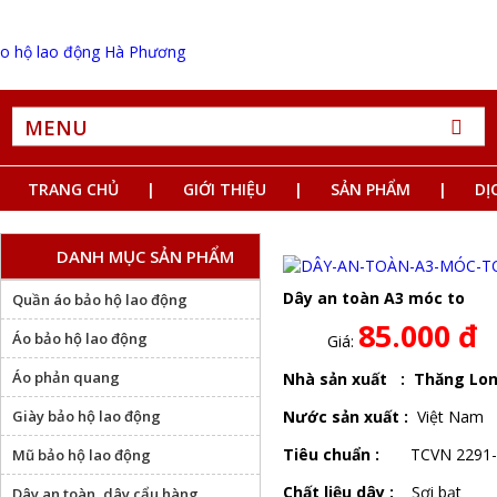
MENU
TRANG CHỦ
GIỚI THIỆU
SẢN PHẨM
DỊ
DANH MỤC SẢN PHẨM
Dây an toàn A3 móc to
Quần áo bảo hộ lao động
85.000 đ
Áo bảo hộ lao động
Giá:
Áo phản quang
Nhà sản xuất : Thăng Lo
Giày bảo hộ lao động
Nước sản xuất :
Việt Nam
Tiêu chuẩn :
TCVN 2291-
Mũ bảo hộ lao động
Chất liệu dây :
Sợi bạt
Dây an toàn, dây cẩu hàng