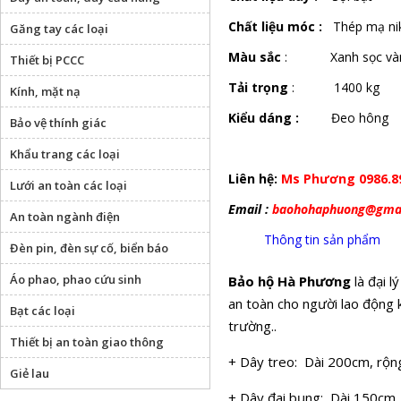
Chất liệu móc :
Thép mạ nik
Găng tay các loại
Màu sắc
: Xanh sọc và
Thiết bị PCCC
Tải trọng
: 1400 kg
Kính, mặt nạ
Kiểu dáng :
Đeo hông
Bảo vệ thính giác
Khẩu trang các loại
Liên hệ:
Ms Phương 0986.8
Lưới an toàn các loại
Email :
baohohaphuong@gma
An toàn ngành điện
Thông tin sản phẩm
Đèn pin, đèn sự cố, biển báo
Áo phao, phao cứu sinh
Bảo hộ Hà Phương
là đại 
an toàn cho người lao động 
Bạt các loại
trường..
Thiết bị an toàn giao thông
+ Dây treo: Dài 200cm, rộn
Giẻ lau
+ Dây đai bụng: Dài 150cm,