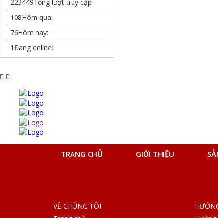
223449
Tổng lượt truy cập:
108
Hôm qua:
76
Hôm nay:
1
Đang online:
TRANG CHỦ
GIỚI THIỆU
SẢ
VỀ CHÚNG TÔI
HƯỚNG