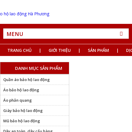
MENU
TRANG CHỦ
GIỚI THIỆU
SẢN PHẨM
DỊ
DANH MỤC SẢN PHẨM
Quần áo bảo hộ lao động
Áo bảo hộ lao động
Áo phản quang
Giày bảo hộ lao động
Mũ bảo hộ lao động
Dây an toàn, dây cẩu hàng