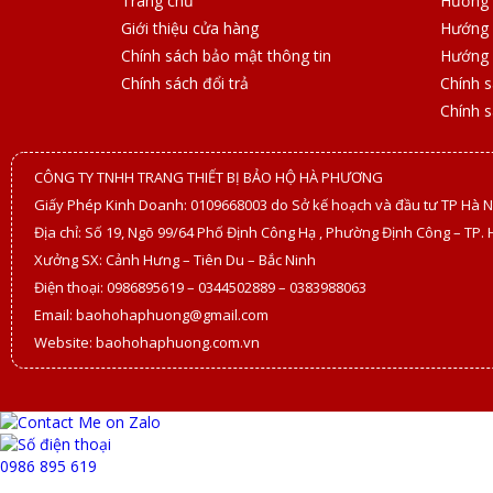
Trang chủ
Hướng 
Giới thiệu cửa hàng
Hướng 
Chính sách bảo mật thông tin
Hướng 
Chính sách đổi trả
Chính 
Chính 
CÔNG TY TNHH TRANG THIẾT BỊ BẢO HỘ HÀ PHƯƠNG
Giấy Phép Kinh Doanh: 0109668003 do Sở kế hoạch và đầu tư TP Hà N
Địa chỉ: Số 19, Ngõ 99/64 Phố Định Công Hạ , Phường Định Công – TP. 
Xưởng SX: Cảnh Hưng – Tiên Du – Bắc Ninh
Điện thoại: 0986895619 – 0344502889 – 0383988063
Email: baohohaphuong@gmail.com
Website: baohohaphuong.com.vn
0986 895 619