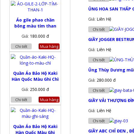
ỦNG HOA SAN THẤP 
Giá:
Liên Hệ
Áo gile phao chần
bông màu tím than
Chi tiết
Giá:
180.000 đ
GIẦY JOGGER BESTRU
Chi tiết
Mua hàng
Giá:
Liên Hệ
Chi tiết
Ủng Thùy Dương mũi
Quần Áo Bảo Hộ Kaki
Hàn Quốc Màu Ghi Chì
Giá:
280.000 đ
Giá:
250.000 đ
Chi tiết
Chi tiết
Mua hàng
GIẦY VẢI THƯỢNG ĐÌ
Giá:
Liên Hệ
Chi tiết
Quần Áo Bảo Hộ Kaki
GIẦY ABC CHỈ ĐEN , Đ
Hàn Quốc Màu Ghi