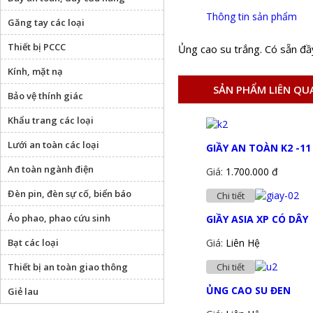
Thông tin sản phẩm
Găng tay các loại
Thiết bị PCCC
Ủng cao su trắng. Có sẵn đầ
Kính, mặt nạ
SẢN PHẨM LIÊN QU
Bảo vệ thính giác
Khẩu trang các loại
Lưới an toàn các loại
GIẦY AN TOÀN K2 -11
An toàn ngành điện
Giá:
1.700.000 đ
Đèn pin, đèn sự cố, biển báo
Chi tiết
Áo phao, phao cứu sinh
GIẦY ASIA XP CÓ DÂY
Bạt các loại
Giá:
Liên Hệ
Thiết bị an toàn giao thông
Chi tiết
ỦNG CAO SU ĐEN
Giẻ lau