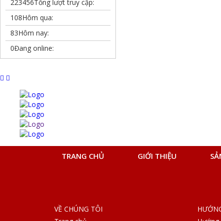
223456
Tổng lượt truy cập:
108
Hôm qua:
83
Hôm nay:
0
Đang online:
TRANG CHỦ
GIỚI THIỆU
SẢ
VỀ CHÚNG TÔI
HƯỚNG