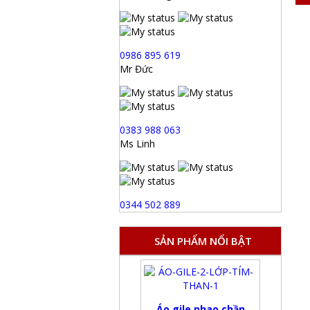
0986 895 619
Mr Đức
0383 988 063
Ms Linh
0344 502 889
SẢN PHẨM NỔI BẬT
Áo gile phao chần