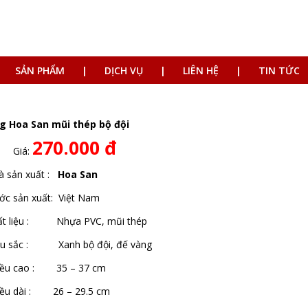
SẢN PHẨM
DỊCH VỤ
LIÊN HỆ
TIN TỨC
g Hoa San mũi thép bộ đội
270.000 đ
Giá:
à sản xuất :
Hoa San
ớc sản xuất: Việt Nam
ất liệu : Nhựa PVC, mũi thép
u sắc : Xanh bộ đội, đế vàng
iều cao : 35 – 37 cm
iều dài : 26 – 29.5 cm