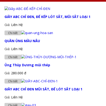
GIẦY ABC CHỈ ĐEN, ĐẾ KẾP LÓT SẮT, MŨI SẮT LOẠI 1
Giá:
Liên Hệ
Chi tiết
QUẦN ỦNG MẦU NÂU
Giá:
Liên Hệ
Chi tiết
Ủng Thùy Dương mũi thép
Giá:
280.000 đ
Chi tiết
GIẦY ABC CHỈ ĐEN MŨI SẮT, ĐẾ LÓT SẮT LOẠI 1
Giá:
Liên Hệ
Chi tiết