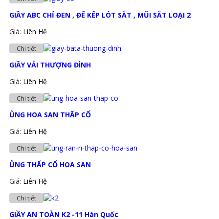
GIẦY ABC CHỈ ĐEN , ĐẾ KẾP LÓT SẮT , MŨI SẮT LOẠI 2
Giá:
Liên Hệ
Chi tiết
GIẦY VẢI THƯỢNG ĐÌNH
Giá:
Liên Hệ
Chi tiết
ỦNG HOA SAN THẤP CỔ
Giá:
Liên Hệ
Chi tiết
ỦNG THẤP CỔ HOA SAN
Giá:
Liên Hệ
Chi tiết
GIẦY AN TOÀN K2 -11 Hàn Quốc