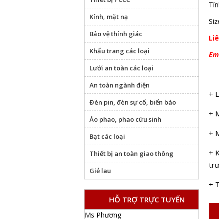
Tí
Kính, mặt nạ
Siz
Bảo vệ thính giác
Li
Khẩu trang các loại
Em
Lưới an toàn các loại
An toàn ngành điện
+ 
Đèn pin, đèn sự cố, biển báo
+ 
Áo phao, phao cứu sinh
+ M
Bạt các loại
+ K
Thiết bị an toàn giao thông
tr
Giẻ lau
+ 
HỖ TRỢ TRỰC TUYẾN
Ms Phương