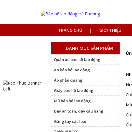
TRANG CHỦ
GIỚI THIỆU
DANH MỤC SẢN PHẨM
Ủn
Quần áo bảo hộ lao động
Áo bảo hộ lao động
Nh
Áo phản quang
Nư
Giày bảo hộ lao động
Ch
Mũ bảo hộ lao động
Mà
Dây an toàn, dây cẩu hàng
Ch
Găng tay các loại
Ch
Thiết bị PCCC