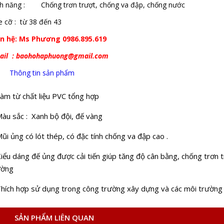
nh năng : Chống trơn trượt, chống va đập, chống nước
e cỡ : từ 38 đến 43
ên hệ:
Ms Phương 0986.895.619
ail : baohohaphuong@gmail.com
Thông tin sản phẩm
Làm từ chất liệu PVC tổng hợp
Màu sắc : Xanh bộ đội, đế vàng
ũi ủng có lót thép, có đặc tính chống va đập cao .
iểu dáng đế ủng được cải tiến giúp tăng độ cân bằng, chống trơn 
ường
Thích hợp sử dụng trong công trường xây dựng và các môi trường 
SẢN PHẨM LIÊN QUAN