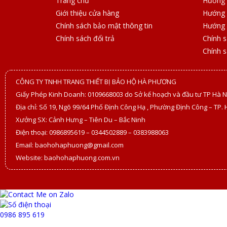
Trang chủ
Hướng 
Giới thiệu cửa hàng
Hướng 
Chính sách bảo mật thông tin
Hướng 
Chính sách đổi trả
Chính 
Chính 
CÔNG TY TNHH TRANG THIẾT BỊ BẢO HỘ HÀ PHƯƠNG
Giấy Phép Kinh Doanh: 0109668003 do Sở kế hoạch và đầu tư TP Hà N
Địa chỉ: Số 19, Ngõ 99/64 Phố Định Công Hạ , Phường Định Công – TP. 
Xưởng SX: Cảnh Hưng – Tiên Du – Bắc Ninh
Điện thoại: 0986895619 – 0344502889 – 0383988063
Email: baohohaphuong@gmail.com
Website: baohohaphuong.com.vn
0986 895 619