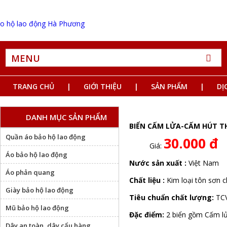
MENU
TRANG CHỦ
GIỚI THIỆU
SẢN PHẨM
DỊ
DANH MỤC SẢN PHẨM
BIỂN CẤM LỬA-CẤM HÚT T
Quần áo bảo hộ lao động
30.000 đ
Giá:
Áo bảo hộ lao động
Nước sản xuất :
Việt Nam
Áo phản quang
Chất liệu :
Kim loại tôn sơn c
Giày bảo hộ lao động
Tiêu chuẩn chất lượng:
TC
Mũ bảo hộ lao động
Đặc điểm:
2 biển gồm Cấm lử
Dây an toàn, dây cẩu hàng