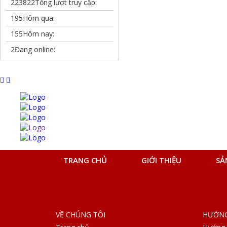
223822
Tổng lượt truy cập:
195
Hôm qua:
155
Hôm nay:
2
Đang online:
TRANG CHỦ
GIỚI THIỆU
SẢ
VỀ CHÚNG TÔI
HƯỚNG