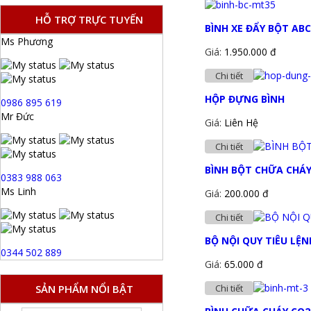
HỖ TRỢ TRỰC TUYẾN
BÌNH XE ĐẨY BỘT AB
Ms Phương
Giá:
1.950.000 đ
Chi tiết
HỘP ĐỰNG BÌNH
0986 895 619
Mr Đức
Giá:
Liên Hệ
Chi tiết
BÌNH BỘT CHỮA CHÁY
0383 988 063
Ms Linh
Giá:
200.000 đ
Chi tiết
BỘ NỘI QUY TIÊU LỆN
0344 502 889
Giá:
65.000 đ
SẢN PHẨM NỔI BẬT
Chi tiết