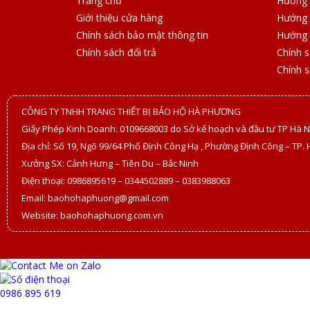
Trang chủ
Hướng 
Giới thiệu cửa hàng
Hướng 
Chính sách bảo mật thông tin
Hướng 
Chính sách đổi trả
Chính 
Chính 
CÔNG TY TNHH TRANG THIẾT BỊ BẢO HỘ HÀ PHƯƠNG
Giấy Phép Kinh Doanh: 0109668003 do Sở kế hoạch và đầu tư TP Hà N
Địa chỉ: Số 19, Ngõ 99/64 Phố Định Công Hạ , Phường Định Công – TP. 
Xưởng SX: Cảnh Hưng – Tiên Du – Bắc Ninh
Điện thoại: 0986895619 – 0344502889 – 0383988063
Email: baohohaphuong@gmail.com
Website: baohohaphuong.com.vn
0986 895 619