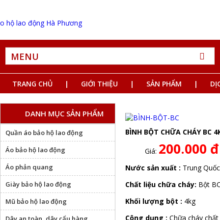
MENU
TRANG CHỦ
GIỚI THIỆU
SẢN PHẨM
DỊ
DANH MỤC SẢN PHẨM
BÌNH BỘT CHỮA CHÁY BC 4
Quần áo bảo hộ lao động
200.000 đ
Áo bảo hộ lao động
Giá:
Áo phản quang
Nước sản xuất :
Trung Quốc
Giày bảo hộ lao động
Chất liệu chữa cháy:
Bột B
Khối lượng bột :
4kg
Mũ bảo hộ lao động
Công dụng :
Chữa cháy chất l
Dây an toàn, dây cẩu hàng