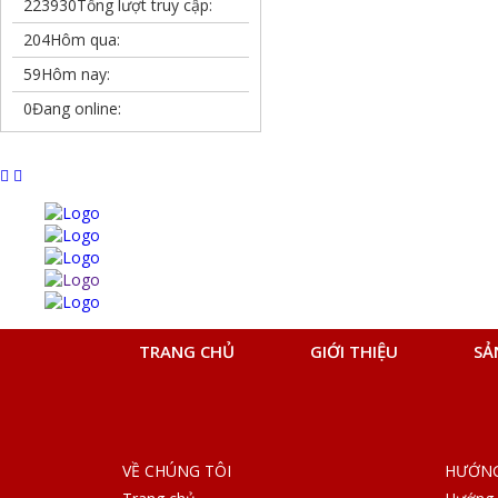
223930
Tổng lượt truy cập:
204
Hôm qua:
59
Hôm nay:
0
Đang online:
TRANG CHỦ
GIỚI THIỆU
SẢ
VỀ CHÚNG TÔI
HƯỚNG