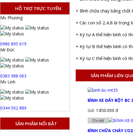
HỖ TRỢ TRỰC TUYẾN
+ Bình chữa cháy bằng chất 
Ms Phương
+ Các con số 2,4,8 là trọng 
+ Ký tự A thể hiện bình có t
0986 895 619
+ Ký tự B thể hiện bình có 
Mr Đức
+ Ký tự C thể hiện bình có t
SẢN PHẨM LIÊN QU
0383 988 063
Ms Linh
BÌNH XE ĐẨY BỘT BC 
0344 502 889
Giá:
1.850.000 đ
Chi tiết
SẢN PHẨM NỔI BẬT
BÌNH CHỮA CHÁY CO2