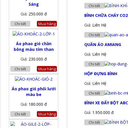
Sáng
Chi tiết
Giá:
250.000 đ
BÌNH CHỮA CHÁY CO2
Chi tiết
Mua hàng
Giá:
Liên Hệ
Chi tiết
Áo phao gió chần
QUẦN ÁO AMIANG
bông màu tím than
Giá:
Liên Hệ
Giá:
230.000 đ
Chi tiết
Chi tiết
Mua hàng
HỘP ĐỰNG BÌNH
Giá:
Liên Hệ
Áo phao gió phối lưới
Chi tiết
màu be
BÌNH XE ĐẨY BỘT AB
Giá:
180.000 đ
Giá:
1.950.000 đ
Chi tiết
Mua hàng
Chi tiết