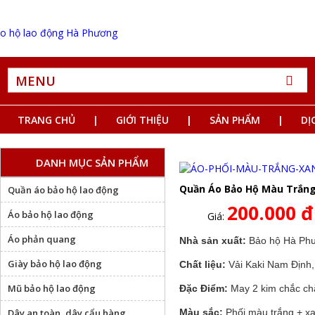
MENU
TRANG CHỦ
GIỚI THIỆU
SẢN PHẨM
DỊ
DANH MỤC SẢN PHẨM
Quần Áo Bảo Hộ Màu Trắng
Quần áo bảo hộ lao động
200.000 đ
Áo bảo hộ lao động
Giá:
Áo phản quang
Nhà sản xuất:
Bảo hộ Hà Ph
Giày bảo hộ lao động
Chất liệu:
Vải Kaki Nam Định
Mũ bảo hộ lao động
Đặc Điểm:
May 2 kim chắc ch
Dây an toàn, dây cẩu hàng
Màu sắc:
Phối màu trắng + x