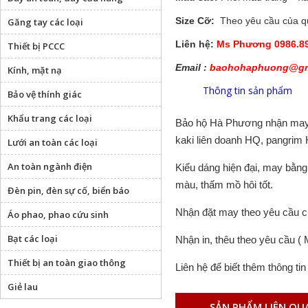
Size Cỡ:
Theo yêu cầu của q
Găng tay các loại
Liên hệ:
Ms Phương 0986.89
Thiết bị PCCC
Email :
baohohaphuong@gm
Kính, mặt nạ
Thông tin sản phẩm
Bảo vệ thính giác
Khẩu trang các loại
Bảo hộ Hà Phương nhận may đ
kaki liên doanh HQ, pangrim
Lưới an toàn các loại
An toàn ngành điện
Kiểu dáng hiện đại, may bằng
màu, thấm mồ hôi tốt.
Đèn pin, đèn sự cố, biển báo
Nhận đặt may theo yêu cầu c
Áo phao, phao cứu sinh
Bạt các loại
Nhận in, thêu theo yêu cầu ( M
Thiết bị an toàn giao thông
Liên hệ để biết thêm thông ti
Giẻ lau
SẢN PHẨM LIÊN QU