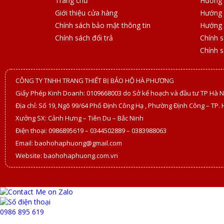
Trang chủ
Hướng 
Giới thiệu cửa hàng
Hướng 
Chính sách bảo mật thông tin
Hướng 
Chính sách đổi trả
Chính 
Chính 
CÔNG TY TNHH TRANG THIẾT BỊ BẢO HỘ HÀ PHƯƠNG
Giấy Phép Kinh Doanh: 0109668003 do Sở kế hoạch và đầu tư TP Hà N
Địa chỉ: Số 19, Ngõ 99/64 Phố Định Công Hạ , Phường Định Công – TP. 
Xưởng SX: Cảnh Hưng – Tiên Du – Bắc Ninh
Điện thoại: 0986895619 – 0344502889 – 0383988063
Email: baohohaphuong@gmail.com
Website: baohohaphuong.com.vn
0986 895 619