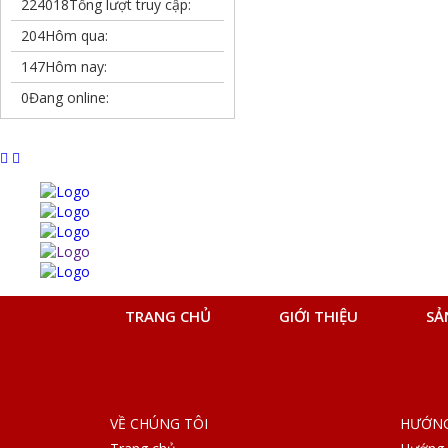
224018
Tổng lượt truy cập:
204
Hôm qua:
147
Hôm nay:
0
Đang online:
TRANG CHỦ
GIỚI THIỆU
SẢ
VỀ CHÚNG TÔI
HƯỚNG