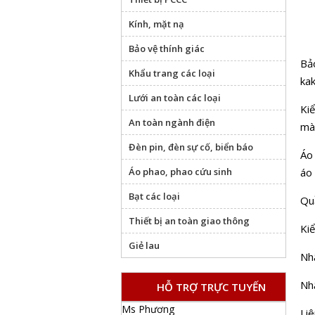
Kính, mặt nạ
Bảo vệ thính giác
Bả
Khẩu trang các loại
ka
Lưới an toàn các loại
Kiể
An toàn ngành điện
mà
Đèn pin, đèn sự cố, biển báo
Áo 
Áo phao, phao cứu sinh
áo 
Bạt các loại
Quầ
Thiết bị an toàn giao thông
Kiể
Giẻ lau
Nh
Nhậ
HỖ TRỢ TRỰC TUYẾN
Ms Phương
Liê