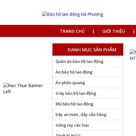
TRANG CHỦ
GIỚI THIỆU
DANH MỤC SẢN PHẨM
Quần áo bảo hộ lao động
Áo bảo hộ lao động
Áo phản quang
Giày bảo hộ lao động
Mũ bảo hộ lao động
Dây an toàn, dây cẩu hàng
Găng tay các loại
Thiết bị PCCC