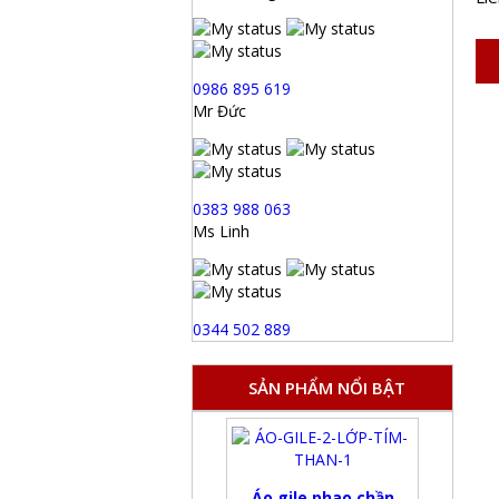
0986 895 619
Mr Đức
0383 988 063
Ms Linh
0344 502 889
SẢN PHẨM NỔI BẬT
Áo gile phao chần