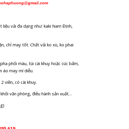
hohaphuong@gmail.com
liệu vải đa dạng như: kaki Nam Định,
 chỉ may tốt. Chất vải ko xù, ko phai
pha phối màu, túi cài khuy hoặc cúc bấm,
n áo may mí diễu.
 viền, có cài khuy.
, khối văn phòng, điều hành sản xuất…
ng)
895.619