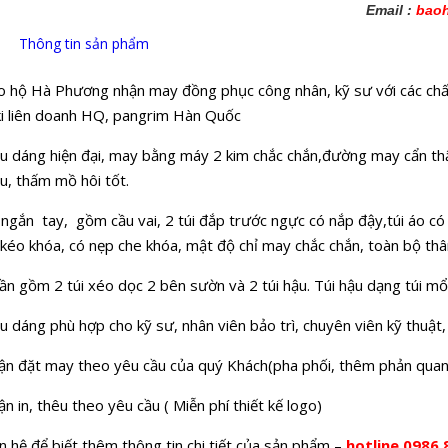
Email :
bao
Thông tin sản phẩm
o hộ Hà Phương nhận may đồng phục công nhân, kỹ sư với các chất 
ki liên doanh HQ, pangrim Hàn Quốc
u dáng hiện đại, may bằng máy 2 kim chắc chắn,đường may cẩn thận,
u, thấm mồ hôi tốt.
ngắn tay, gồm cầu vai, 2 túi đắp trước ngực có nắp đậy,túi áo có 
kéo khóa, có nẹp che khóa, mật độ chỉ may chắc chắn, toàn bộ thâ
n gồm 2 túi xéo dọc 2 bên sườn và 2 túi hậu. Túi hậu dạng túi mổ 2
u dáng phù hợp cho kỹ sư, nhân viên bảo trì, chuyên viên kỹ thuật
ận đặt may theo yêu cầu của quý Khách(pha phối, thêm phản qua
n in, thêu theo yêu cầu ( Miễn phí thiết kế logo)
n hệ để biết thêm thông tin chi tiết của sản phẩm –
hotline 0986.