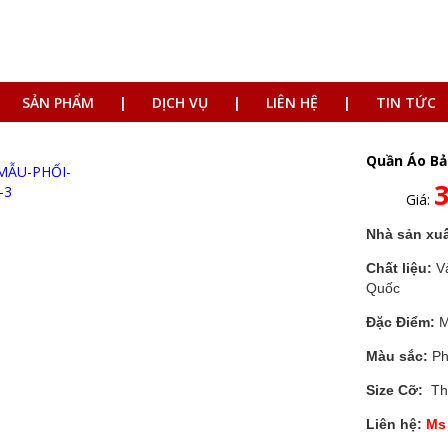
SẢN PHẨM
DỊCH VỤ
LIÊN HỆ
TIN TỨC
Quần Áo Bả
Giá:
Nhà sản xuấ
Chất liệu:
Vả
Quốc
Đặc Điểm:
M
Màu sắc:
Ph
Size Cỡ:
Th
Liên hệ:
Ms