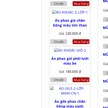
MŨ
Chi tiết
Mua hàng
Giá
C
Áo phao gió chần
bông màu tím than
MŨ
Giá:
230.000 đ
Giá
Chi tiết
Mua hàng
C
MŨ
Áo phao gió phối lưới
màu be
Giá
Giá:
180.000 đ
C
Chi tiết
Mua hàng
MŨ
Giá
C
Áo gile phao chần
bông màu xanh
Mũ