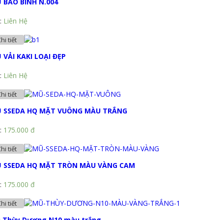
 BẢO BÌNH N.004
:
Liên Hệ
hi tiết
 VẢI KAKI LOẠI ĐẸP
:
Liên Hệ
hi tiết
 SSEDA HQ MẶT VUÔNG MÀU TRẮNG
:
175.000 đ
hi tiết
 SSEDA HQ MẶT TRÒN MÀU VÀNG CAM
:
175.000 đ
hi tiết
 Thùy Dương N10 màu trắng