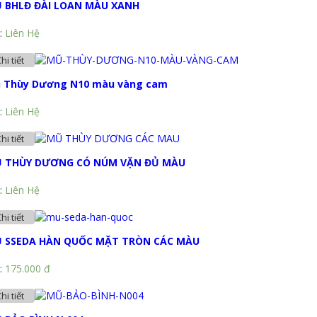
 BHLĐ ĐÀI LOAN MÀU XANH
:
Liên Hệ
hi tiết
 Thùy Dương N10 màu vàng cam
:
Liên Hệ
hi tiết
 THÙY DƯƠNG CÓ NÚM VẶN ĐỦ MÀU
:
Liên Hệ
hi tiết
 SSEDA HÀN QUỐC MẶT TRÒN CÁC MÀU
:
175.000 đ
hi tiết