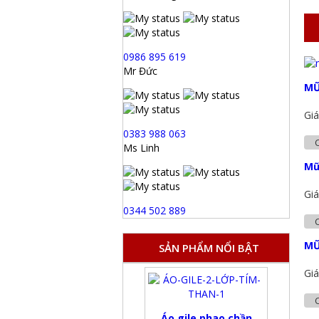
0986 895 619
Mr Đức
MŨ
Giá
0383 988 063
C
Ms Linh
Mũ
Giá
0344 502 889
C
MŨ
SẢN PHẨM NỔI BẬT
Giá
C
Áo gile phao chần