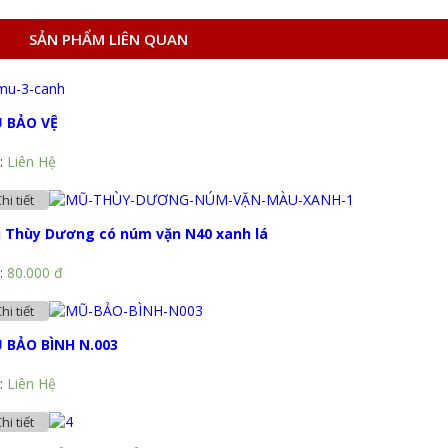
SẢN PHẨM LIÊN QUAN
 BẢO VỆ
:
Liên Hệ
hi tiết
 Thùy Dương có núm vặn N40 xanh lá
:
80.000 đ
hi tiết
 BẢO BÌNH N.003
:
Liên Hệ
hi tiết