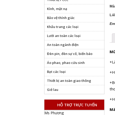
Mà
Kính, mặt nạ
Li
Bảo vệ thính giác
Em
Khẩu trang các loại
Lưới an toàn các loại
An toàn ngành điện
Mũ
Đèn pin, đèn sự cố, biển báo
+L
Áo phao, phao cứu sinh
Bạt các loại
+H
Thiết bị an toàn giao thông
+B
tho
Giẻ lau
+H
HỖ TRỢ TRỰC TUYẾN
Mà
Ms Phương