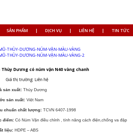
SẢN PHẨM
DỊCH VỤ
LIÊN HỆ
TIN TỨC
 Thùy Dương có núm vặn N40 vàng chanh
Giá thị trường: Liên hệ
à sản xuất:
Thùy Dương
ớc sản xuất:
Việt Nam
êu chuẩn chất lượng:
TCVN 6407-1998
c điểm:
Có Núm Vặn điều chỉnh , tính năng cách điện,chống va đập
t liệu:
HDPE – ABS