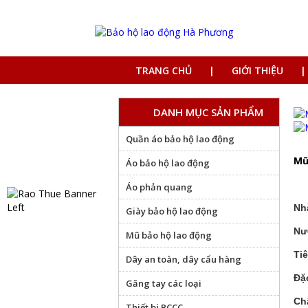
TRANG CHỦ
GIỚI THIỆU
DANH MỤC SẢN PHẨM
Quần áo bảo hộ lao động
Mũ
Áo bảo hộ lao động
Áo phản quang
Nh
Giày bảo hộ lao động
Nư
Mũ bảo hộ lao động
Ti
Dây an toàn, dây cẩu hàng
Đặ
Găng tay các loại
Chấ
Thiết bị PCCC