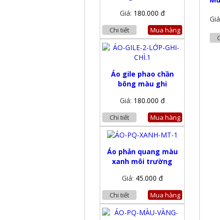
Giá:
180.000 đ
Giá
Chi tiết
Mua hàng
C
Áo gile phao chần
bông màu ghi
Giá:
180.000 đ
Chi tiết
Mua hàng
Áo phản quang màu
xanh môi trường
Giá:
45.000 đ
Chi tiết
Mua hàng