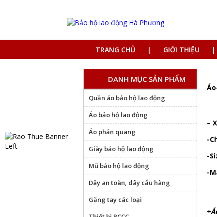
TRANG CHỦ
GIỚI THIỆU
DANH MỤC SẢN PHẨM
Áo
Quần áo bảo hộ lao động
Áo bảo hộ lao động
– 
Áo phản quang
-C
Giày bảo hộ lao động
-Si
Mũ bảo hộ lao động
-M
Dây an toàn, dây cẩu hàng
Găng tay các loại
+Á
Thiết bị PCCC