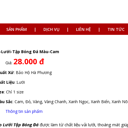
SẢN PHẨM
DỊCH VỤ
LIÊN HỆ
TIN TỨC
-Lưới-Tập Bóng Đá Màu-Cam
28.000 đ
Giá:
Xuất Xứ
: Bảo Hộ Hà Phương
hất Liệu
:Lưới
ze
: Chỉ 1 size
àu Sắc
: Cam, Đỏ, Vàng, Vàng Chanh, Xanh Ngọc, Xanh Biển, Xanh Nõ
Thông tin sản phẩm
o Lưới Tập Bóng Đá
được làm từ chất liệu vải lưới, thoáng mát giú