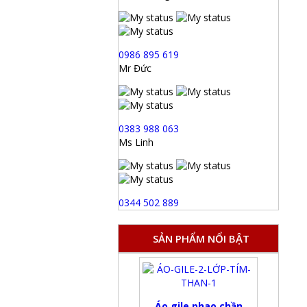
0986 895 619
Mr Đức
0383 988 063
Ms Linh
0344 502 889
SẢN PHẨM NỔI BẬT
Áo gile phao chần