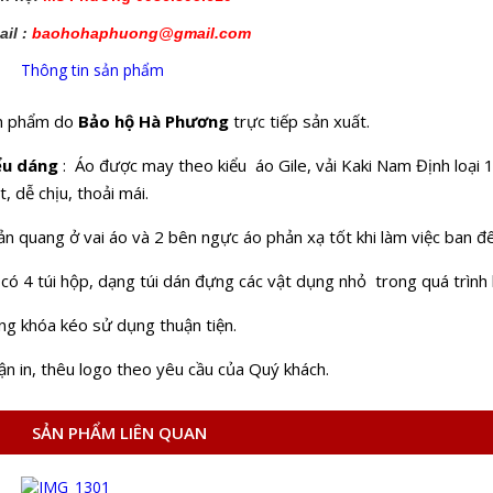
ail :
baohohaphuong@gmail.com
Thông tin sản phẩm
n phẩm do
Bảo hộ Hà Phương
trực tiếp sản xuất.
ểu dáng
: Áo được may theo kiểu áo Gile, vải Kaki Nam Định loại 1
, dễ chịu, thoải mái.
n quang ở vai áo và 2 bên ngực áo phản xạ tốt khi làm việc ban đ
có 4 túi hộp, dạng túi dán đựng các vật dụng nhỏ trong quá trình l
ng khóa kéo sử dụng thuận tiện.
n in, thêu logo theo yêu cầu của Quý khách.
SẢN PHẨM LIÊN QUAN