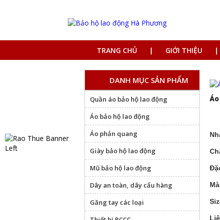
TRANG CHỦ
GIỚI THIỆU
DANH MỤC SẢN PHẨM
Áo
Quần áo bảo hộ lao động
Áo bảo hộ lao động
Áo phản quang
Nh
Giày bảo hộ lao động
Chấ
Mũ bảo hộ lao động
Đặ
Dây an toàn, dây cẩu hàng
Mà
Si
Găng tay các loại
Li
Thiết bị PCCC