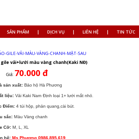
SẢN PHẨM
DỊCH VỤ
LIÊN HỆ
TIN TỨC
 gile vải+lưới màu vàng chanh(Kaki NĐ)
70.000 đ
Giá:
à sản xuất:
Bảo hộ Hà Phương
t liệu:
Vải Kaki Nam Định loại 1+ lưới mắt nhỏ.
c Điểm:
4 túi hộp, phản quang,cài bút.
u sắc:
Màu Vàng chanh
ze Cỡ:
M, L, XL
ên hệ:
Ms Phương 0986.895.619