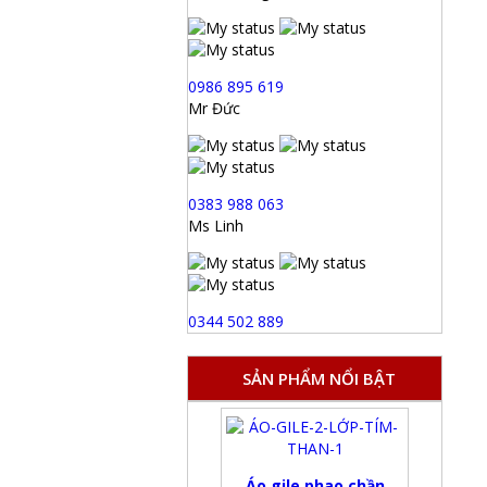
0986 895 619
Mr Đức
0383 988 063
Ms Linh
0344 502 889
SẢN PHẨM NỔI BẬT
Áo gile phao chần