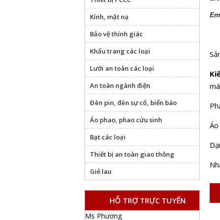
Em
Kính, mặt nạ
Bảo vệ thính giác
Khẩu trang các loại
Sả
Lưới an toàn các loại
Ki
An toàn ngành điện
mát
Đèn pin, đèn sự cố, biển báo
Phả
Áo phao, phao cứu sinh
Áo 
Bạt các loại
Dạ
Thiết bị an toàn giao thông
Nhậ
Giẻ lau
HỖ TRỢ TRỰC TUYẾN
Ms Phương