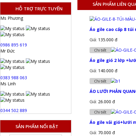
SẢN PHẨM LIÊN QU
HỖ TRỢ TRỰC TUYẾN
Ms Phương
Áo gile cao cấp 8 tú
Giá:
135.000 đ
0986 895 619
Chi tiết
Mr Đức
Áo gile gió 2 lớp +lư
Giá:
140.000 đ
0383 988 063
Chi tiết
Ms Linh
ÁO LƯỚI PHẢN QUAN
Giá:
26.000 đ
0344 502 889
Chi tiết
Áo gile vải gió+lưới
SẢN PHẨM NỔI BẬT
Giá:
70.000 đ