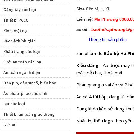
Size Cỡ:
M, L, XL
Găng tay các loại
Liên hệ:
Ms Phương 0986.89
Thiết bị PCCC
Email :
baohohaphuong@gm
Kính, mặt nạ
Thông tin sản phẩm
Bảo vệ thính giác
Khẩu trang các loại
Sản phẩm do
Bảo hộ Hà P
Lưới an toàn các loại
Kiểu dáng
: Áo được may the
An toàn ngành điện
mát, dễ chịu, thoải mái.
Đèn pin, đèn sự cố, biển báo
Phản quang ở vai áo và 2 bê
Áo phao, phao cứu sinh
Áo có 4 túi hộp, dạng túi dá
Bạt các loại
Dạng khóa kéo sử dụng thuậ
Thiết bị an toàn giao thông
Nhận in, thêu logo theo yêu
Giẻ lau