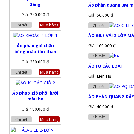
Sáng
Áo phản quang 3M mà
Giá:
250.000 đ
Giá:
56.000 đ
Chi tiết
Mua hàng
Chi tiết
ÁO GILE VẢI 2 LỚP M
Áo phao gió chần
Giá:
160.000 đ
bông màu tím than
Chi tiết
Giá:
230.000 đ
ÁO FQ CÁC LOẠI
Chi tiết
Mua hàng
Giá:
Liên Hệ
Chi tiết
Áo phao gió phối lưới
ÁO PHẢN QUANG DÂY
màu be
Giá:
40.000 đ
Giá:
180.000 đ
Chi tiết
Chi tiết
Mua hàng