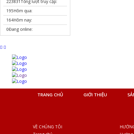
223831
Tổng lượt truy cập:
195
Hôm qua:
164
Hôm nay:
0
Đang online:
TRANG CHỦ
GIỚI THIỆU
SẢ
VỀ CHÚNG TÔI
HƯỚNG