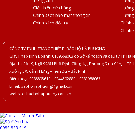
Trang chủ
Hướng 
Giới thiệu cửa hàng
Hướng 
Chính sách bảo mật thông tin
Hướng 
Chính sách đổi trả
Chính 
Chính 
CÔNG TY TNHH TRANG THIẾT BỊ BẢO HỘ HÀ PHƯƠNG
Giấy Phép Kinh Doanh: 0109668003 do Sở kế hoạch và đầu tư TP Hà N
Địa chỉ: Số 19, Ngõ 99/64 Phố Định Công Hạ , Phường Định Công – TP. 
Xưởng SX: Cảnh Hưng – Tiên Du – Bắc Ninh
Điện thoại: 0986895619 – 0344502889 – 0383988063
Email: baohohaphuong@gmail.com
Website: baohohaphuong.com.vn
0986 895 619