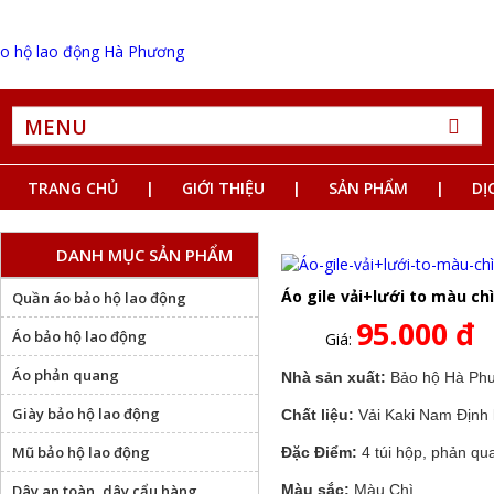
MENU
TRANG CHỦ
GIỚI THIỆU
SẢN PHẨM
DỊ
DANH MỤC SẢN PHẨM
Áo gile vải+lưới to màu ch
Quần áo bảo hộ lao động
95.000 đ
Áo bảo hộ lao động
Giá:
Áo phản quang
Nhà sản xuất:
Bảo hộ Hà Ph
Giày bảo hộ lao động
Chất liệu:
Vải Kaki Nam Định l
Mũ bảo hộ lao động
Đặc Điểm:
4 túi hộp, phản qua
Dây an toàn, dây cẩu hàng
Màu sắc:
Màu Chì