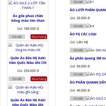
Chi tiết
ÁO LƯỚI PHẢN QUAN
Áo gile phao chần
Giá:
26.000 đ
bông màu tím than
Chi tiết
Giá:
180.000 đ
ÁO FQ CÁC LOẠI
Chi tiết
Mua hàng
Giá:
Liên Hệ
Chi tiết
Quần Áo Bảo Hộ Kaki
Áo phản quang 3M mà
Hàn Quốc Màu Ghi Chì
Giá:
56.000 đ
Giá:
250.000 đ
Chi tiết
Chi tiết
Mua hàng
ÁO PHẢN QUANG DÂY
Giá:
40.000 đ
Chi tiết
Quần Áo Bảo Hộ Kaki
Hàn Quốc Màu Ghi