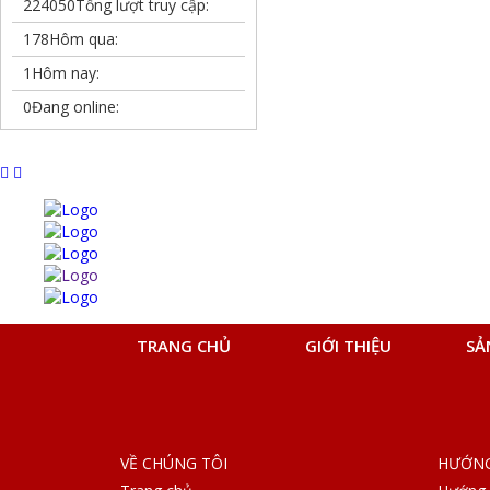
224050
Tổng lượt truy cập:
178
Hôm qua:
1
Hôm nay:
0
Đang online:
TRANG CHỦ
GIỚI THIỆU
SẢ
VỀ CHÚNG TÔI
HƯỚNG