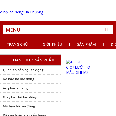
MENU
TRANG CHỦ
GIỚI THIỆU
SẢN PHẨM
DỊ
DANH MỤC SẢN PHẨM
Quần áo bảo hộ lao động
Áo bảo hộ lao động
Áo phản quang
Giày bảo hộ lao động
Mũ bảo hộ lao động
Dây an toàn, dây cẩu hàng