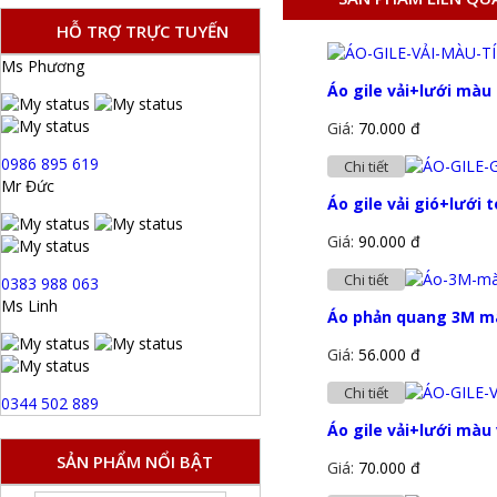
HỖ TRỢ TRỰC TUYẾN
Ms Phương
Áo gile vải+lưới màu
Giá:
70.000 đ
0986 895 619
Chi tiết
Mr Đức
Áo gile vải gió+lưới 
Giá:
90.000 đ
Chi tiết
0383 988 063
Ms Linh
Áo phản quang 3M mà
Giá:
56.000 đ
Chi tiết
0344 502 889
Áo gile vải+lưới màu
SẢN PHẨM NỔI BẬT
Giá:
70.000 đ