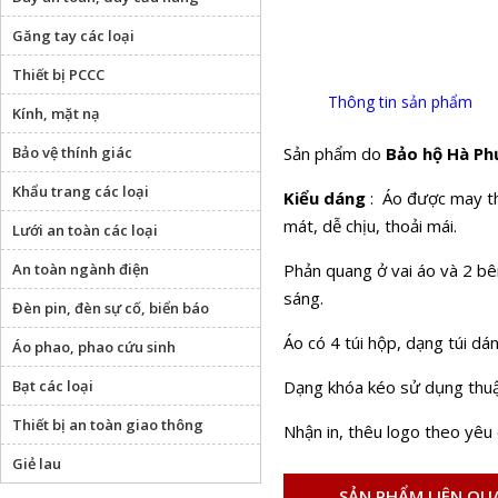
Găng tay các loại
Thiết bị PCCC
Thông tin sản phẩm
Kính, mặt nạ
Bảo vệ thính giác
Sản phẩm do
Bảo hộ Hà P
Khẩu trang các loại
Kiểu dáng
: Áo được may the
mát, dễ chịu, thoải mái.
Lưới an toàn các loại
An toàn ngành điện
Phản quang ở vai áo và 2 bê
sáng.
Đèn pin, đèn sự cố, biển báo
Áo có 4 túi hộp, dạng túi dá
Áo phao, phao cứu sinh
Bạt các loại
Dạng khóa kéo sử dụng thuậ
Thiết bị an toàn giao thông
Nhận in, thêu logo theo yêu
Giẻ lau
SẢN PHẨM LIÊN QU