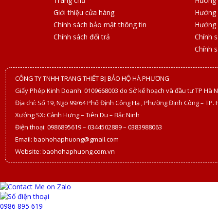
Trang chủ
Hướng 
Giới thiệu cửa hàng
Hướng 
Chính sách bảo mật thông tin
Hướng 
Chính sách đổi trả
Chính 
Chính 
CÔNG TY TNHH TRANG THIẾT BỊ BẢO HỘ HÀ PHƯƠNG
Giấy Phép Kinh Doanh: 0109668003 do Sở kế hoạch và đầu tư TP Hà N
Địa chỉ: Số 19, Ngõ 99/64 Phố Định Công Hạ , Phường Định Công – TP. 
Xưởng SX: Cảnh Hưng – Tiên Du – Bắc Ninh
Điện thoại: 0986895619 – 0344502889 – 0383988063
Email: baohohaphuong@gmail.com
Website: baohohaphuong.com.vn
0986 895 619