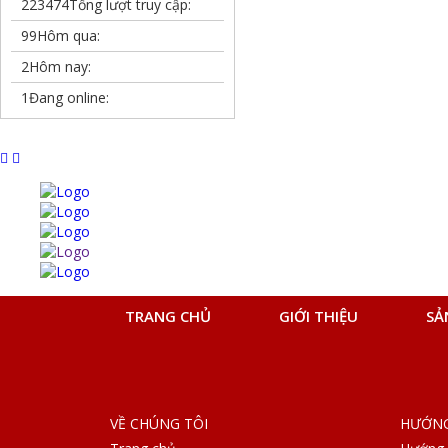
223474
Tổng lượt truy cập:
99
Hôm qua:
2
Hôm nay:
1
Đang online:
TRANG CHỦ
GIỚI THIỆU
SẢ
VỀ CHÚNG TÔI
HƯỚNG