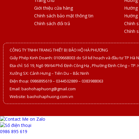
Trang chủ
Hướng 
Giới thiệu cửa hàng
Hướng 
Chính sách bảo mật thông tin
Hướng 
Chính sách đổi trả
Chính 
Chính 
CÔNG TY TNHH TRANG THIẾT BỊ BẢO HỘ HÀ PHƯƠNG
Giấy Phép Kinh Doanh: 0109668003 do Sở kế hoạch và đầu tư TP Hà N
Địa chỉ: Số 19, Ngõ 99/64 Phố Định Công Hạ , Phường Định Công – TP. 
Xưởng SX: Cảnh Hưng – Tiên Du – Bắc Ninh
Điện thoại: 0986895619 – 0344502889 – 0383988063
Email: baohohaphuong@gmail.com
Website: baohohaphuong.com.vn
0986 895 619