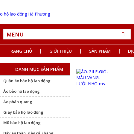
MENU
TRANG CHỦ
GIỚI THIỆU
SẢN PHẨM
DỊ
DANH MỤC SẢN PHẨM
Quần áo bảo hộ lao động
Áo bảo hộ lao động
Áo phản quang
Giày bảo hộ lao động
Mũ bảo hộ lao động
Dây an toàn, dây cẩu hàng