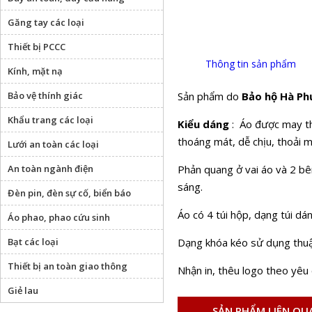
Găng tay các loại
Thiết bị PCCC
Thông tin sản phẩm
Kính, mặt nạ
Bảo vệ thính giác
Sản phẩm do
Bảo hộ Hà P
Khẩu trang các loại
Kiểu dáng
: Áo được may the
thoáng mát, dễ chịu, thoải m
Lưới an toàn các loại
An toàn ngành điện
Phản quang ở vai áo và 2 bê
sáng.
Đèn pin, đèn sự cố, biển báo
Áo có 4 túi hộp, dạng túi dá
Áo phao, phao cứu sinh
Bạt các loại
Dạng khóa kéo sử dụng thuậ
Thiết bị an toàn giao thông
Nhận in, thêu logo theo yêu
Giẻ lau
SẢN PHẨM LIÊN QU