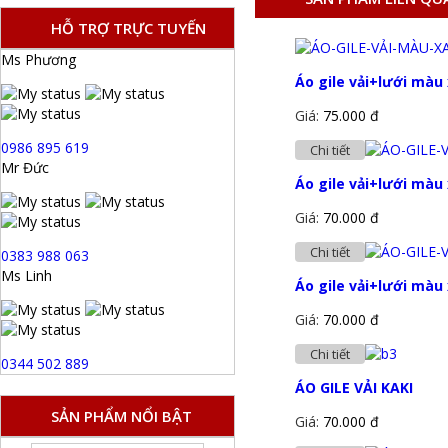
HỖ TRỢ TRỰC TUYẾN
Ms Phương
Áo gile vải+lưới màu
Giá:
75.000 đ
0986 895 619
Chi tiết
Mr Đức
Áo gile vải+lưới màu
Giá:
70.000 đ
Chi tiết
0383 988 063
Ms Linh
Áo gile vải+lưới màu
Giá:
70.000 đ
Chi tiết
0344 502 889
ÁO GILE VẢI KAKI
SẢN PHẨM NỔI BẬT
Giá:
70.000 đ