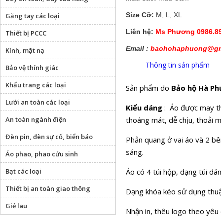
Size Cỡ:
M, L, XL
Găng tay các loại
Liên hệ:
Ms Phương 0986.89
Thiết bị PCCC
Email :
baohohaphuong@gm
Kính, mặt nạ
Thông tin sản phẩm
Bảo vệ thính giác
Khẩu trang các loại
Sản phẩm do
Bảo hộ Hà P
Lưới an toàn các loại
Kiểu dáng
: Áo được may the
An toàn ngành điện
thoáng mát, dễ chịu, thoải m
Đèn pin, đèn sự cố, biển báo
Phản quang ở vai áo và 2 bê
sáng.
Áo phao, phao cứu sinh
Bạt các loại
Áo có 4 túi hộp, dạng túi dá
Thiết bị an toàn giao thông
Dạng khóa kéo sử dụng thuậ
Giẻ lau
Nhận in, thêu logo theo yêu