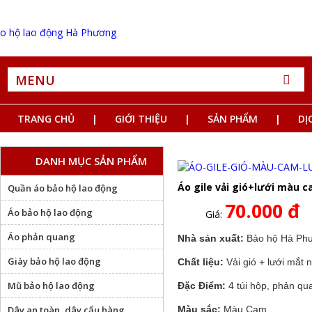
MENU
TRANG CHỦ
GIỚI THIỆU
SẢN PHẨM
DỊ
DANH MỤC SẢN PHẨM
Áo gile vải gió+lưới màu 
Quần áo bảo hộ lao động
70.000 đ
Áo bảo hộ lao động
Giá:
Áo phản quang
Nhà sản xuất:
Bảo hộ Hà Ph
Giày bảo hộ lao động
Chất liệu:
Vải gió + lưới mắt 
Mũ bảo hộ lao động
Đặc Điểm:
4 túi hộp, phản qua
Dây an toàn, dây cẩu hàng
Màu sắc:
Màu Cam