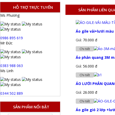
HỖ TRỢ TRỰC TUYẾN
SẢN PHẨM LIÊN QU
Ms Phương
Áo gile vải+lưới màu
0986 895 619
Giá:
70.000 đ
Mr Đức
Chi tiết
Áo phản quang 3M mà
0383 988 063
Giá:
56.000 đ
Ms Linh
Chi tiết
ÁO LƯỚI PHẢN QUAN
Giá:
26.000 đ
0344 502 889
Chi tiết
SẢN PHẨM NỔI BẬT
Áo gile gió 2 lớp +lư