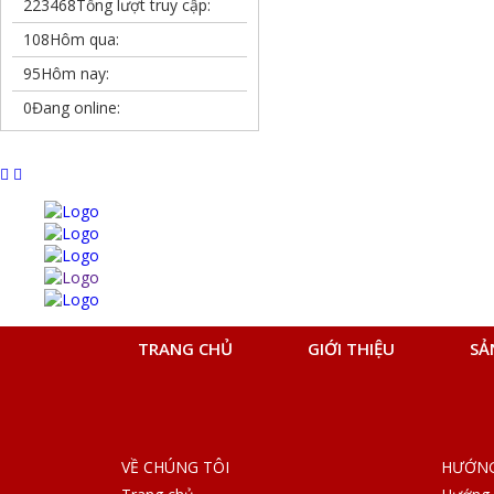
223468
Tổng lượt truy cập:
108
Hôm qua:
95
Hôm nay:
0
Đang online:
TRANG CHỦ
GIỚI THIỆU
SẢ
VỀ CHÚNG TÔI
HƯỚNG