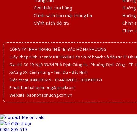
Trang chủ
Hướng 
Giới thiệu cửa hàng
Hướng 
Chính sách bảo mật thông tin
Hướng 
Chính sách đổi trả
Chính 
Chính 
CÔNG TY TNHH TRANG THIẾT BỊ BẢO HỘ HÀ PHƯƠNG
Giấy Phép Kinh Doanh: 0109668003 do Sở kế hoạch và đầu tư TP Hà N
Địa chỉ: Số 19, Ngõ 99/64 Phố Định Công Hạ , Phường Định Công – TP. 
Xưởng SX: Cảnh Hưng – Tiên Du – Bắc Ninh
Điện thoại: 0986895619 – 0344502889 – 0383988063
Email: baohohaphuong@gmail.com
Website: baohohaphuong.com.vn
0986 895 619