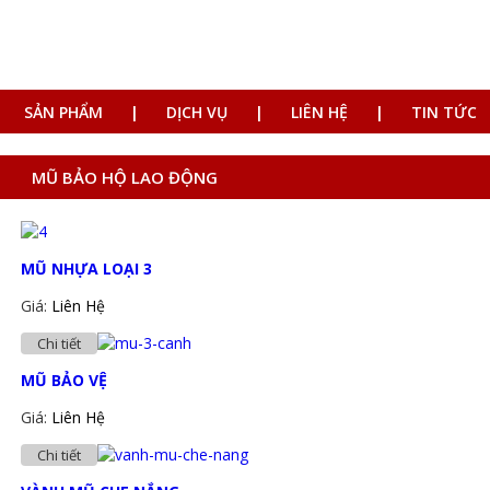
SẢN PHẨM
DỊCH VỤ
LIÊN HỆ
TIN TỨC
MŨ BẢO HỘ LAO ĐỘNG
MŨ NHỰA LOẠI 3
Giá:
Liên Hệ
Chi tiết
MŨ BẢO VỆ
Giá:
Liên Hệ
Chi tiết