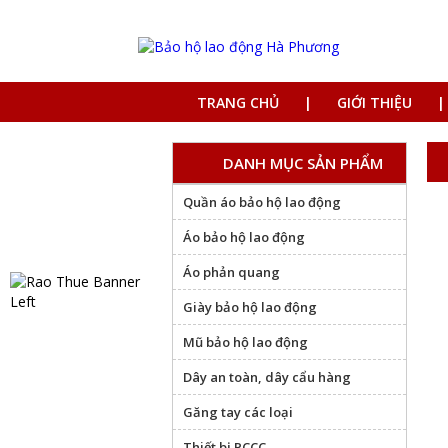
TRANG CHỦ
GIỚI THIỆU
DANH MỤC SẢN PHẨM
Quần áo bảo hộ lao động
Áo bảo hộ lao động
Áo phản quang
Giày bảo hộ lao động
Mũ bảo hộ lao động
Dây an toàn, dây cẩu hàng
Găng tay các loại
Thiết bị PCCC