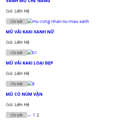
VÀNH MŨ CHE NẮNG
Giá:
Liên Hệ
Chi tiết
MŨ VẢI KAKI XANH NỮ
Giá:
Liên Hệ
Chi tiết
MŨ VẢI KAKI LOẠI ĐẸP
Giá:
Liên Hệ
Chi tiết
MŨ CÓ NÚM VẶN
Giá:
Liên Hệ
←
1
2
Chi tiết