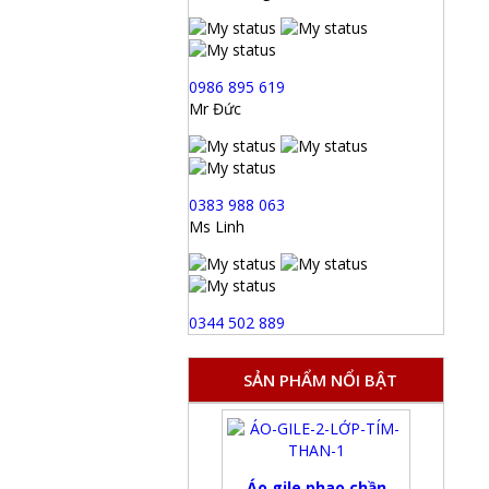
0986 895 619
Mr Đức
0383 988 063
Ms Linh
0344 502 889
SẢN PHẨM NỔI BẬT
Áo gile phao chần